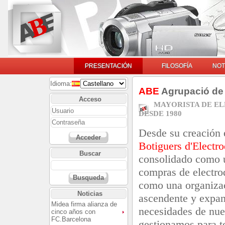
PRESENTACIÓN
FILOSOFÍA
NOT
Idioma:
ABE
Agrupació de 
Acceso
MAYORISTA DE E
DESDE 1980
Desde su creación
Acceder
Botiguers d'Electr
Buscar
consolidado como u
compras de electro
Busqueda
como una organizac
Noticias
ascendente y expan
Midea firma alianza de
necesidades de nue
cinco años con
FC.Barcelona
gestionamos para t