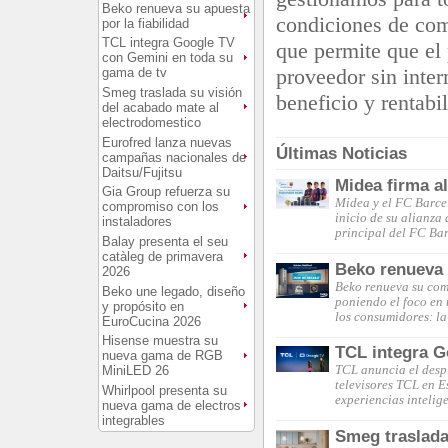
Beko renueva su apuesta
condiciones de com
por la fiabilidad
TCL integra Google TV
que permite que el
con Gemini en toda su
proveedor sin inte
gama de tv
Smeg traslada su visión
beneficio y rentabi
del acabado mate al
electrodomestico
Eurofred lanza nuevas
Últimas Noticias
campañas nacionales de
Daitsu/Fujitsu
Midea firma a
Gia Group refuerza su
Midea y el FC Barce
compromiso con los
inicio de su alianza
instaladores
principal del FC Ba
Balay presenta el seu
catàleg de primavera
Beko renueva s
2026
Beko renueva su comp
Beko une legado, diseño
poniendo el foco en 
y propósito en
los consumidores: la
EuroCucina 2026
Hisense muestra su
TCL integra G
nueva gama de RGB
MiniLED 26
TCL anuncia el desp
televisores TCL en 
Whirlpool presenta su
experiencias intelig
nueva gama de electros
integrables
Smeg traslada