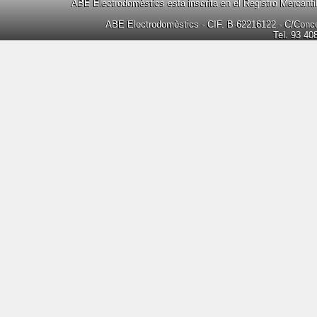
ABE Electrodomèstics está inscrita en el Registro Mercanti
ABE Electrodomèstics - CIF. B-62216122 - C/Concep
Tel. 93 40