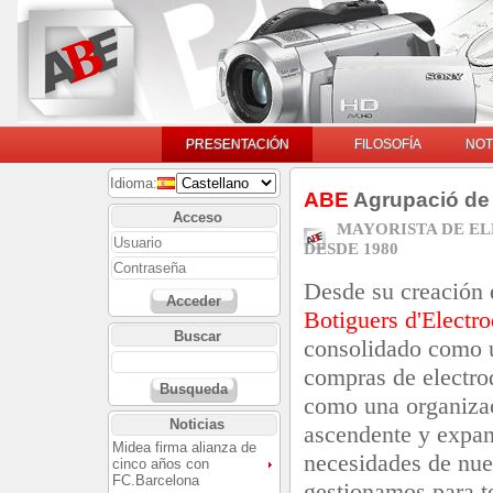
PRESENTACIÓN
FILOSOFÍA
NOT
Idioma:
ABE
Agrupació de 
Acceso
MAYORISTA DE E
DESDE 1980
Desde su creación
Acceder
Botiguers d'Electr
Buscar
consolidado como u
compras de electro
Busqueda
como una organizac
Noticias
ascendente y expan
Midea firma alianza de
necesidades de nue
cinco años con
FC.Barcelona
gestionamos para t