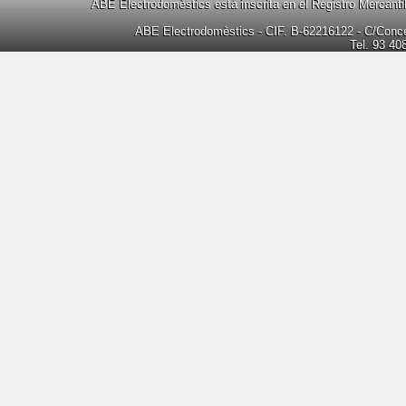
ABE Electrodomèstics está inscrita en el Registro Mercanti
ABE Electrodomèstics - CIF. B-62216122 - C/Concep
Tel. 93 40