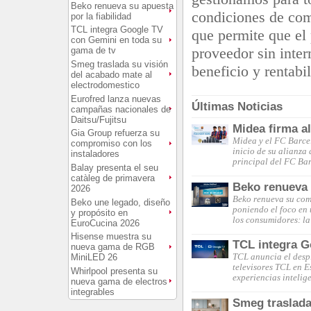
Beko renueva su apuesta
condiciones de com
por la fiabilidad
TCL integra Google TV
que permite que el
con Gemini en toda su
proveedor sin inte
gama de tv
Smeg traslada su visión
beneficio y rentabi
del acabado mate al
electrodomestico
Eurofred lanza nuevas
Últimas Noticias
campañas nacionales de
Daitsu/Fujitsu
Midea firma a
Gia Group refuerza su
Midea y el FC Barce
compromiso con los
inicio de su alianza
instaladores
principal del FC Ba
Balay presenta el seu
catàleg de primavera
Beko renueva s
2026
Beko renueva su comp
Beko une legado, diseño
poniendo el foco en 
y propósito en
los consumidores: la
EuroCucina 2026
Hisense muestra su
TCL integra G
nueva gama de RGB
MiniLED 26
TCL anuncia el desp
televisores TCL en 
Whirlpool presenta su
experiencias intelig
nueva gama de electros
integrables
Smeg traslada