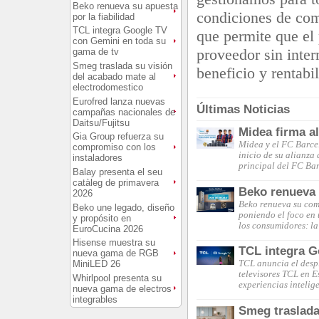
Beko renueva su apuesta
condiciones de com
por la fiabilidad
TCL integra Google TV
que permite que el
con Gemini en toda su
proveedor sin inte
gama de tv
Smeg traslada su visión
beneficio y rentabi
del acabado mate al
electrodomestico
Eurofred lanza nuevas
Últimas Noticias
campañas nacionales de
Daitsu/Fujitsu
Midea firma a
Gia Group refuerza su
Midea y el FC Barce
compromiso con los
inicio de su alianza
instaladores
principal del FC Ba
Balay presenta el seu
catàleg de primavera
Beko renueva s
2026
Beko renueva su comp
Beko une legado, diseño
poniendo el foco en 
y propósito en
los consumidores: la
EuroCucina 2026
Hisense muestra su
TCL integra G
nueva gama de RGB
MiniLED 26
TCL anuncia el desp
televisores TCL en 
Whirlpool presenta su
experiencias intelig
nueva gama de electros
integrables
Smeg traslada