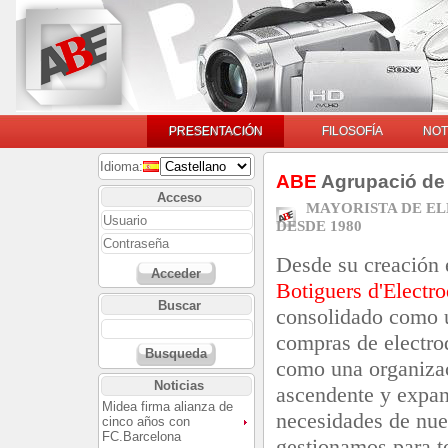
PRESENTACIÓN
FILOSOFÍA
NOT
Idioma:
ABE
Agrupació de 
Acceso
MAYORISTA DE E
DESDE 1980
Desde su creación
Acceder
Botiguers d'Electr
Buscar
consolidado como u
compras de electro
Busqueda
como una organizac
Noticias
ascendente y expan
Midea firma alianza de
necesidades de nue
cinco años con
FC.Barcelona
gestionamos para t