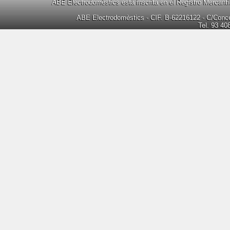
ABE Electrodomèstics está inscrita en el Registro Mercanti
ABE Electrodomèstics - CIF. B-62216122 - C/Concep
Tel. 93 40