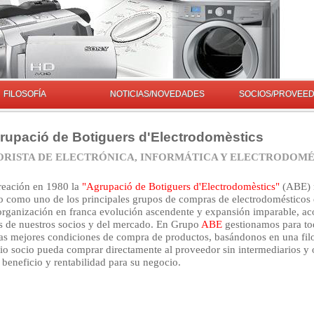
FILOSOFÍA
NOTICIAS/NOVEDADES
SOCIOS/PROVEE
upació de Botiguers d'Electrodomèstics
RISTA DE ELECTRÓNICA, INFORMÁTICA Y ELECTRODOMÉS
reación en 1980 la
"Agrupació de Botiguers d'Electrodomèstics"
(ABE) 
o como uno de los principales grupos de compras de electrodomésticos 
rganización en franca evolución ascendente y expansión imparable, ac
s de nuestros socios y del mercado. En Grupo
ABE
gestionamos para to
las mejores condiciones de compra de productos, basándonos en una fil
io socio pueda comprar directamente al proveedor sin intermediarios y 
eneficio y rentabilidad para su negocio.