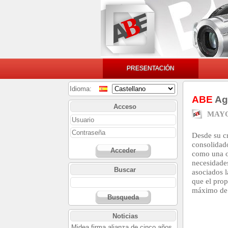
PRESENTACIÓN
Idioma:
ABE
Agr
Acceso
MAYO
Desde su c
consolidad
Acceder
como una o
necesidade
Buscar
asociados 
que el prop
máximo de b
Busqueda
Noticias
Midea firma alianza de cinco años