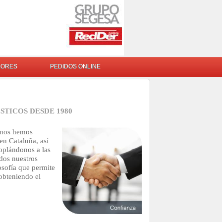
DORES
PEDIDOS ONLINE
TICOS DESDE 1980
nos hemos
en Cataluña, así
oplándonos a las
dos nuestros
osofía que permite
obteniendo el