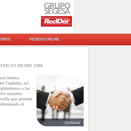
DORES
PEDIDOS ONLINE
TICOS DESDE 1980
nos hemos
en Cataluña, así
oplándonos a las
dos nuestros
osofía que permite
obteniendo el