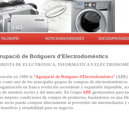
FILOSOFÍA
NOTICIAS/NOVEDADES
SOCIOS/PROVEE
upació de Botiguers d'Electrodomèstics
RISTA DE ELECTRÓNICA, INFORMÁTICA Y ELECTRODOMÉS
reación en 1980 la
"Agrupació de Botiguers d'Electrodomèstics"
(ABE) 
o como uno de los principales grupos de compras de electrodomésticos 
rganización en franca evolución ascendente y expansión imparable, ac
s de nuestros socios y del mercado. En Grupo
ABE
gestionamos para to
las mejores condiciones de compra de productos, basándonos en una fil
io socio pueda comprar directamente al proveedor sin intermediarios y 
eneficio y rentabilidad para su negocio.