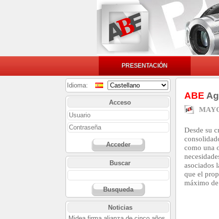
PRESENTACIÓN
Idioma:
ABE
Agr
Acceso
MAYO
Desde su c
consolidad
Acceder
como una o
necesidade
Buscar
asociados 
que el prop
máximo de b
Busqueda
Noticias
Midea firma alianza de cinco años