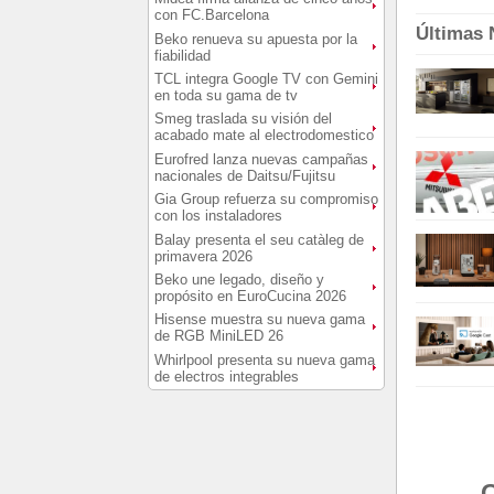
con FC.Barcelona
Últimas 
Beko renueva su apuesta por la
fiabilidad
TCL integra Google TV con Gemini
en toda su gama de tv
Smeg traslada su visión del
acabado mate al electrodomestico
Eurofred lanza nuevas campañas
nacionales de Daitsu/Fujitsu
Gia Group refuerza su compromiso
con los instaladores
Balay presenta el seu catàleg de
primavera 2026
Beko une legado, diseño y
propósito en EuroCucina 2026
Hisense muestra su nueva gama
de RGB MiniLED 26
Whirlpool presenta su nueva gama
de electros integrables
C