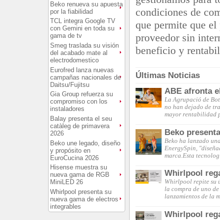
Beko renueva su apuesta
condiciones de com
por la fiabilidad
TCL integra Google TV
que permite que el
con Gemini en toda su
proveedor sin inte
gama de tv
Smeg traslada su visión
beneficio y rentabi
del acabado mate al
electrodomestico
Eurofred lanza nuevas
Últimas Noticias
campañas nacionales de
Daitsu/Fujitsu
ABE afronta e
Gia Group refuerza su
La Agrupació de Boti
compromiso con los
no han dejado de tra
instaladores
mayor rentabilidad 
Balay presenta el seu
catàleg de primavera
Beko presenta
2026
Beko ha lanzado una
Beko une legado, diseño
EnergySpin, "diseñad
y propósito en
marca.Esta tecnologí
EuroCucina 2026
Hisense muestra su
Whirlpool reg
nueva gama de RGB
MiniLED 26
Whirlpool repite su
la compra de uno de 
Whirlpool presenta su
lanzamientos de la 
nueva gama de electros
integrables
Whirlpool reg