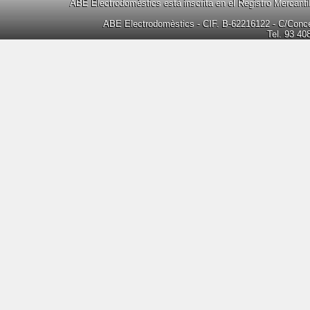
ABE Electrodomèstics está inscrita en el Registro Mercanti
ABE Electrodomèstics - CIF. B-62216122 - C/Concep
Tel. 93 40