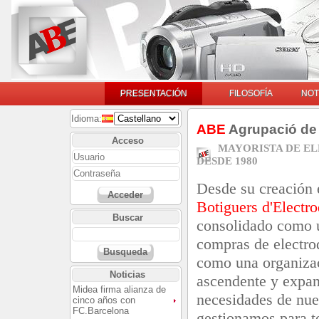
PRESENTACIÓN
FILOSOFÍA
NOT
Idioma:
ABE
Agrupació de 
Acceso
MAYORISTA DE E
DESDE 1980
Desde su creación
Acceder
Botiguers d'Electr
Buscar
consolidado como u
compras de electro
Busqueda
como una organizac
Noticias
ascendente y expan
Midea firma alianza de
necesidades de nue
cinco años con
FC.Barcelona
gestionamos para t