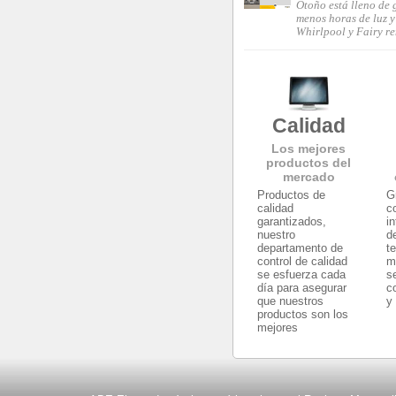
Otoño está lleno de 
menos horas de luz y
Whirlpool y Fairy r
Calidad
Los mejores
productos del
mercado
Productos de
G
calidad
c
garantizados,
i
nuestro
d
departamento de
t
control de calidad
m
se esfuerza cada
s
día para asegurar
c
que nuestros
y
productos son los
mejores