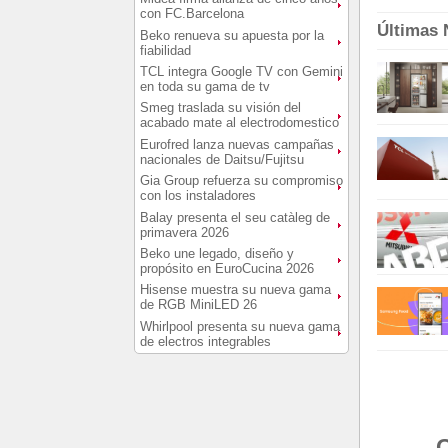
con FC.Barcelona
Últimas 
Beko renueva su apuesta por la
fiabilidad
TCL integra Google TV con Gemini
en toda su gama de tv
Smeg traslada su visión del
acabado mate al electrodomestico
Eurofred lanza nuevas campañas
nacionales de Daitsu/Fujitsu
Gia Group refuerza su compromiso
con los instaladores
Balay presenta el seu catàleg de
primavera 2026
Beko une legado, diseño y
propósito en EuroCucina 2026
Hisense muestra su nueva gama
de RGB MiniLED 26
Whirlpool presenta su nueva gama
de electros integrables
C