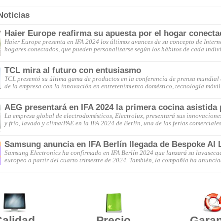
Noticias
Haier Europe reafirma su apuesta por el hogar conect
Haier Europe presenta en IFA 2024 los últimos avances de su concepto de Interne
hogares conectados, que pueden personalizarse según los hábitos de cada indiv
TCL mira al futuro con entusiasmo
TCL presentó su última gama de productos en la conferencia de prensa mundial
de la empresa con la innovación en entretenimiento doméstico, tecnología móvi
AEG presentará en IFA 2024 la primera cocina asistida 
La empresa global de electrodomésticos, Electrolux, presentará sus innovaciones
y frío, lavado y clima/PAE en la IFA 2024 de Berlín, una de las ferias comercial
Samsung anuncia en IFA Berlín llegada de Bespoke AI 
Samsung Electronics ha confirmado en IFA Berlín 2024 que lanzará su lavase
europeo a partir del cuarto trimestre de 2024. También, la compañía ha anunc
alidad
Precio
Garan