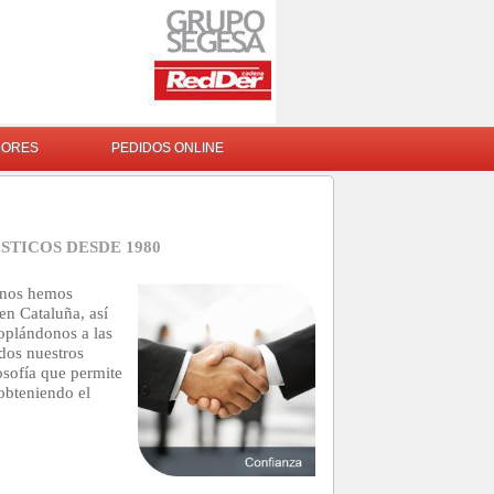
DORES
PEDIDOS ONLINE
TICOS DESDE 1980
nos hemos
en Cataluña, así
oplándonos a las
dos nuestros
osofía que permite
obteniendo el