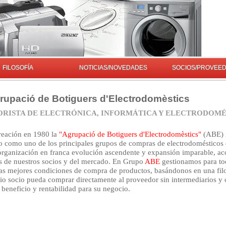
FILOSOFÍA
NOTICIAS/NOVEDADES
SOCIOS/PROVEE
upació de Botiguers d'Electrodomèstics
RISTA DE ELECTRÓNICA, INFORMÁTICA Y ELECTRODOMÉS
reación en 1980 la
"Agrupació de Botiguers d'Electrodomèstics"
(ABE) 
o como uno de los principales grupos de compras de electrodomésticos 
rganización en franca evolución ascendente y expansión imparable, ac
s de nuestros socios y del mercado. En Grupo
ABE
gestionamos para to
las mejores condiciones de compra de productos, basándonos en una fil
io socio pueda comprar directamente al proveedor sin intermediarios y 
eneficio y rentabilidad para su negocio.