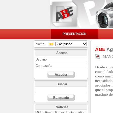
PRESENTACIÓN
Idioma:
ABE
Agr
Acceso
MAYO
Desde su c
consolidad
Acceder
como una o
necesidade
Buscar
asociados 
que el prop
máximo de b
Busqueda
Noticias
Midea firma alianza de cinco años