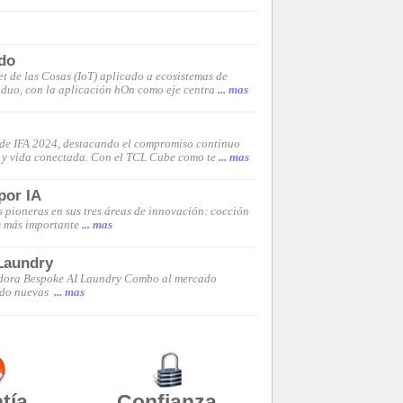
ado
t de las Cosas (IoT) aplicado a ecosistemas de
iduo, con la aplicación hOn como eje centra
... mas
 de IFA 2024, destacando el compromiso continuo
l y vida conectada. Con el TCL Cube como te
... mas
por IA
 pioneras en sus tres áreas de innovación: cocción
es más importante
... mas
Laundry
cadora Bespoke AI Laundry Combo al mercado
iado nuevas
... mas
tía
Confianza