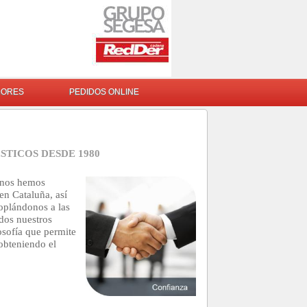
DORES
PEDIDOS ONLINE
TICOS DESDE 1980
nos hemos
en Cataluña, así
oplándonos a las
dos nuestros
osofía que permite
obteniendo el