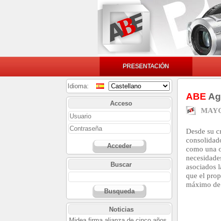
PRESENTACIÓN
Idioma:
ABE
Agr
Acceso
MAYO
Desde su c
consolidad
Acceder
como una o
necesidade
Buscar
asociados 
que el prop
máximo de b
Busqueda
Noticias
Midea firma alianza de cinco años