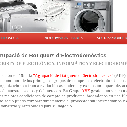
FILOSOFÍA
NOTICIAS/NOVEDADES
SOCIOS/PROVEE
upació de Botiguers d'Electrodomèstics
RISTA DE ELECTRÓNICA, INFORMÁTICA Y ELECTRODOMÉS
reación en 1980 la
"Agrupació de Botiguers d'Electrodomèstics"
(ABE) 
o como uno de los principales grupos de compras de electrodomésticos 
rganización en franca evolución ascendente y expansión imparable, ac
s de nuestros socios y del mercado. En Grupo
ABE
gestionamos para to
las mejores condiciones de compra de productos, basándonos en una fil
io socio pueda comprar directamente al proveedor sin intermediarios y 
eneficio y rentabilidad para su negocio.