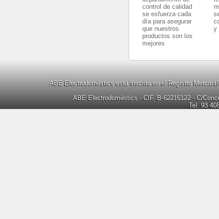
control de calidad
m
se esfuerza cada
s
día para asegurar
c
que nuestros
y
productos son los
mejores
ABE Electrodomèstics está inscrita en el Registro Mercanti
ABE Electrodomèstics - CIF. B-62216122 - C/Concep
Tel. 93 40