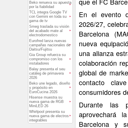
que el FC Barce
Beko renueva su apuesta
por la fiabilidad
En el evento d
TCL integra Google TV
con Gemini en toda su
gama de tv
2026/27, celebr
Smeg traslada su visión
del acabado mate al
Barcelona (MA
electrodomestico
Eurofred lanza nuevas
nueva equipació
campañas nacionales de
Daitsu/Fujitsu
una alianza est
Gia Group refuerza su
compromiso con los
colaboración re
instaladores
Balay presenta el seu
global de marke
catàleg de primavera
2026
contacto cla
Beko une legado, diseño
y propósito en
consumidores de
EuroCucina 2026
Hisense muestra su
nueva gama de RGB
Durante las 
MiniLED 26
Whirlpool presenta su
aprovechará la
nueva gama de electros
integrables
Barcelona y s