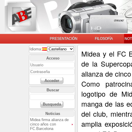
PRESENTACIÓN
FILOSOFÍA
NOT
Idioma:
Midea y el FC 
Acceso
de la Supercop
alianza de cinco
Acceder
Como patrocina
Buscar
logotipo de Mi
manga de las eq
Busqueda
del club, mient
Noticias
Midea firma alianza de
amplia exposici
cinco años con
FC.Barcelona