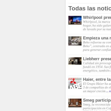
Todas las noti
Whirlpool pre
Whirlpool, la marca d
hogar, ha sido galar
de lavado por su nu
Empieza una n
Beko refuerza su co
Beko”, centrada en d
para generar confia
Liebherr pres
Calidad sin preocup
fundó en 1954. Sus f
energético, también 
Haier, entre l
El Grupo Haier ha an
3 de compañías de e
un mayor crecim
... 
Smeg particip
Smeg, la reconocida 
participación en Cof