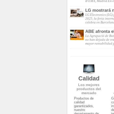
IFEMA, Madrid.En es
LG mostrará n
LG Electronics (LG) 
2025, la feria inter
celebra en Barcelona 
ABE afronta e
La Agrupació de Boti
no han dejado de tra
mayor rentabilidad 
Calidad
Los mejores
productos del
mercado
Productos de
G
calidad
c
garantizados,
i
nuestro
d
departamento de
t