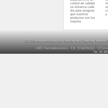
control de calidad
m
se esfuerza cada
s
día para asegurar
c
que nuestros
y
productos son los
mejores
ABE Electrodomèstics está inscrita en el Registro Mercanti
ABE Electrodomèstics - CIF. B-62216122 - C/Concep
Tel. 93 40