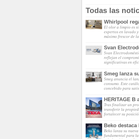
Todas las noti
Whirlpool reg
El olor a limpio es 
expertos en lavado y
máximo frescor de la
Svan Electrod
Svan Electrodomésti
reflejan el compromi
significativas en efi
Smeg lanza su
Smeg anuncia el lan
consumo. Este catálo
concebido para sati
HERITAGE B an
Tras finalizar un p
transferir la propie
fortalecer su posici
Beko destaca l
Beko lanza su nueva 
fundamental para la 