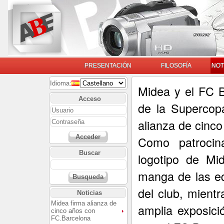
PRESENTACIÓN
FILOSOFÍA
NOT
Idioma:
Midea y el FC 
Acceso
de la Supercop
alianza de cinco
Acceder
Como patrocina
Buscar
logotipo de Mi
manga de las eq
Busqueda
del club, mient
Noticias
Midea firma alianza de
amplia exposici
cinco años con
FC.Barcelona