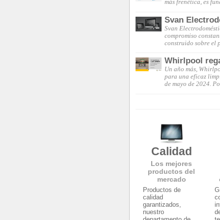
más frenética, es fu
Svan Electrod
Svan Electrodoméstic
compromiso constant
construido sobre el 
Whirlpool reg
Un año más, Whirlpoo
para una eficaz limp
de mayo de 2024. Po
Calidad
Los mejores
productos del
mercado
Productos de
G
calidad
c
garantizados,
i
nuestro
d
departamento de
t