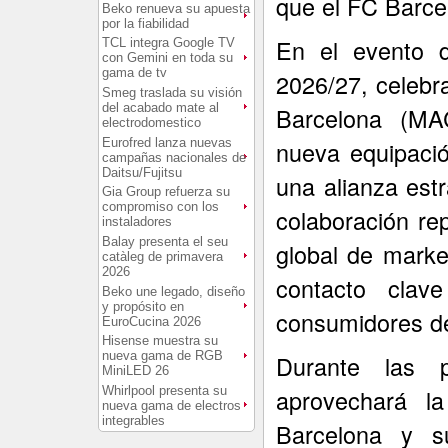
que el FC Barce
Beko renueva su apuesta
por la fiabilidad
En el evento d
TCL integra Google TV
con Gemini en toda su
gama de tv
2026/27, celebr
Smeg traslada su visión
del acabado mate al
Barcelona (MA
electrodomestico
Eurofred lanza nuevas
nueva equipació
campañas nacionales de
Daitsu/Fujitsu
una alianza est
Gia Group refuerza su
compromiso con los
colaboración re
instaladores
Balay presenta el seu
global de marke
catàleg de primavera
2026
contacto cla
Beko une legado, diseño
y propósito en
consumidores de
EuroCucina 2026
Hisense muestra su
nueva gama de RGB
Durante las 
MiniLED 26
Whirlpool presenta su
aprovechará la
nueva gama de electros
integrables
Barcelona y s