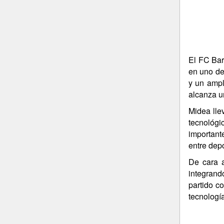
El FC Bar
en uno de 
y un ampl
alcanza u
Midea lle
tecnológi
important
entre depo
De cara a
integrand
partido c
tecnologí