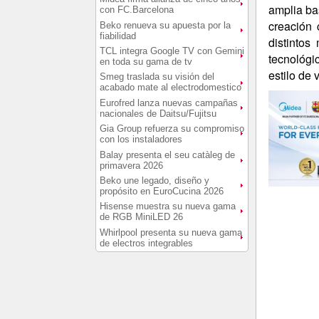
amplia ba
con FC.Barcelona
creación 
Beko renueva su apuesta por la
fiabilidad
distintos
TCL integra Google TV con Gemini
tecnológi
en toda su gama de tv
estilo de 
Smeg traslada su visión del
acabado mate al electrodomestico
Eurofred lanza nuevas campañas
nacionales de Daitsu/Fujitsu
Gia Group refuerza su compromiso
con los instaladores
Balay presenta el seu catàleg de
primavera 2026
Beko une legado, diseño y
propósito en EuroCucina 2026
Hisense muestra su nueva gama
de RGB MiniLED 26
Whirlpool presenta su nueva gama
de electros integrables