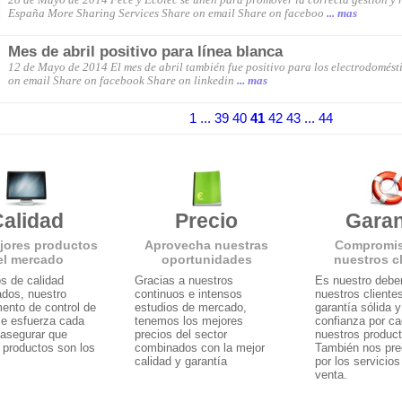
España More Sharing Services Share on email Share on faceboo
... mas
Mes de abril positivo para línea blanca
12 de Mayo de 2014 El mes de abril también fue positivo para los electrodomést
on email Share on facebook Share on linkedin
... mas
1 ...
39
40
41
42
43
... 44
alidad
Precio
Garan
jores productos
Aprovecha nuestras
Compromi
el mercado
oportunidades
nuestros c
s de calidad
Gracias a nuestros
Es nuestro deber
ados, nuestro
continuos e intensos
nuestros cliente
ento de control de
estudios de mercado,
garantía sólida 
se esfuerza cada
tenemos los mejores
confianza por c
 asegurar que
precios del sector
nuestros produc
 productos son los
combinados con la mejor
También nos pr
calidad y garantía
por los servicios
venta.