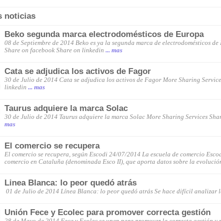
s noticias
Beko segunda marca electrodomésticos de Europa
08 de Septiembre de 2014 Beko es ya la segunda marca de electrodomésticos de
Share on facebook Share on linkedin
... mas
Cata se adjudica los activos de Fagor
30 de Julio de 2014 Cata se adjudica los activos de Fagor More Sharing Servic
linkedin
... mas
Taurus adquiere la marca Solac
30 de Julio de 2014 Taurus adquiere la marca Solac More Sharing Services Sha
mas
El comercio se recupera
El comercio se recupera, según Escodi 24/07/2014 La escuela de comercio Escod
comercio en Cataluña (denominada Esco II), que aporta datos sobre la evolución
Linea Blanca: lo peor quedó atrás
01 de Julio de 2014 Línea Blanca: lo peor quedó atrás Se hace difícil analizar l
Unión Fece y Ecolec para promover correcta gestión
28 de Mayo de 2014 Fece y Ecolec se unen para promover la correcta gestión y 