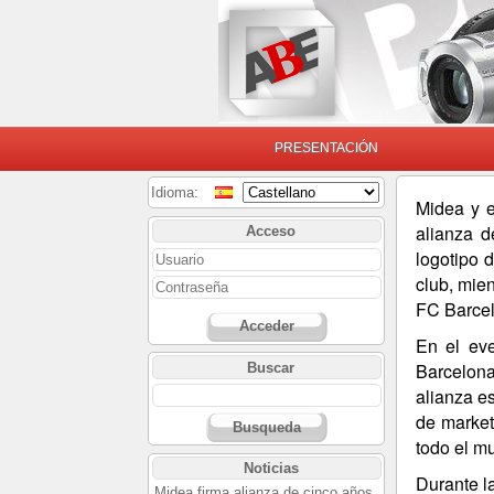
PRESENTACIÓN
Idioma:
Midea y e
alianza d
Acceso
logotipo 
club, mie
FC Barcel
Acceder
En el eve
Barcelona
Buscar
alianza e
de market
Busqueda
todo el m
Noticias
Durante l
Midea firma alianza de cinco años