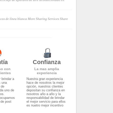
icos de línea blanca More Sharing Services Share
tía
Confianza
so con
La mas amplia
lientes
experiencia
 brindar a
Nuestra gran experiencia
s una
hace de nosotros la mejor
y de
opción, nuestros clientes
ada uno de
depositan su confianza en
tos.
nosotros año a año y la
eocupamos
responsabilidad de brindar
 de post
el mejor servicio para ellos
es nuetro mejor incentivo