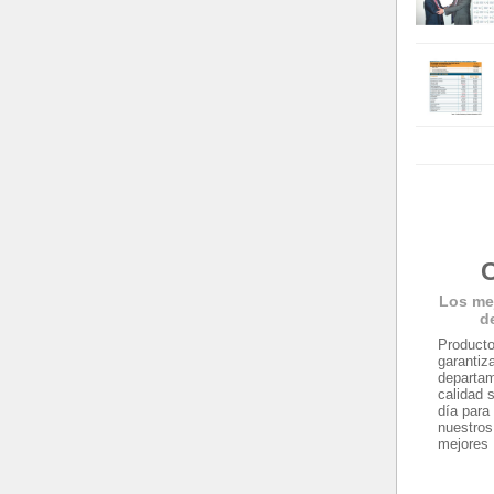
C
Los me
d
Producto
garantiz
departam
calidad 
día para
nuestros
mejores