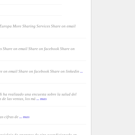
 Europa More Sharing Services Share on email
es Share on email Share on facebook Share on
re on email Share on facebook Share on linkedin
...
i ha realizado una encuesta sobre la salud del
 de las ventas, los má
... mas
as cifras de
... mas
reciclaje de aparatos de aire acondicionado en