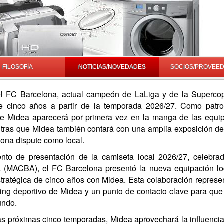
FILOSOFÍA
NOTICIAS/NOVEDADES
SOCIOS/PROVEE
l FC Barcelona, actual campeón de LaLiga y de la Supercop
e cinco años a partir de la temporada 2026/27. Como patroc
de Midea aparecerá por primera vez en la manga de las equip
ntras que Midea también contará con una amplia exposición de
ona dispute como local.
nto de presentación de la camiseta local 2026/27, celebr
 (MACBA), el FC Barcelona presentó la nueva equipación loc
stratégica de cinco años con Midea. Esta colaboración represen
ing deportivo de Midea y un punto de contacto clave para qu
undo.
as próximas cinco temporadas, Midea aprovechará la influencia