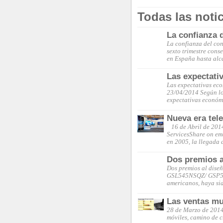
Todas las noti
La confianza 
La confianza del con
sexto trimestre cons
en España hasta alc
Las expectati
Las expectativas econ
23/04/2014 Según lo
expectativas econó
Nueva era tel
16 de Abril de 2014
ServicesShare on em
en 2005, la llegada 
Dos premios al
Dos premios al dise
GSL545NSQZ/ GSP545N
americanos, haya si
Las ventas mu
28 de Marzo de 2014 
móviles, camino de c