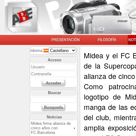
PRESENTACIÓN
FILOSOFÍA
NOT
Idioma:
Midea y el FC 
Acceso
de la Supercop
alianza de cinco
Acceder
Como patrocina
Buscar
logotipo de Mi
manga de las eq
Busqueda
del club, mient
Noticias
Midea firma alianza de
amplia exposici
cinco años con
FC.Barcelona