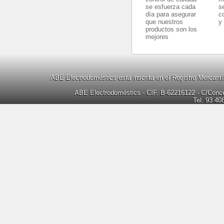
se esfuerza cada
s
día para asegurar
c
que nuestros
y
productos son los
mejores
ABE Electrodomèstics está inscrita en el Registro Mercanti
ABE Electrodomèstics - CIF. B-62216122 - C/Concep
Tel. 93 40