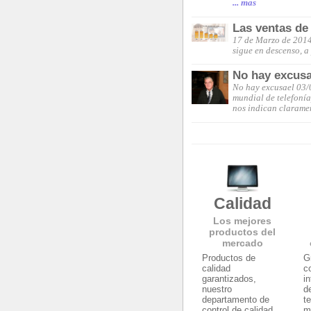
... mas
Las ventas de
17 de Marzo de 2014
sigue en descenso, a
No hay excus
No hay excusael 03/
mundial de telefonía
nos indican claramen
Calidad
Los mejores
productos del
mercado
Productos de
G
calidad
c
garantizados,
i
nuestro
d
departamento de
t
control de calidad
m