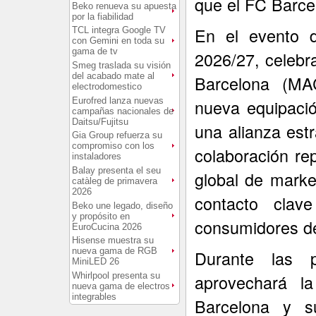
que el FC Barce
Beko renueva su apuesta
por la fiabilidad
En el evento d
TCL integra Google TV
con Gemini en toda su
gama de tv
2026/27, celebr
Smeg traslada su visión
del acabado mate al
Barcelona (MA
electrodomestico
Eurofred lanza nuevas
nueva equipació
campañas nacionales de
Daitsu/Fujitsu
una alianza est
Gia Group refuerza su
compromiso con los
colaboración re
instaladores
Balay presenta el seu
global de marke
catàleg de primavera
2026
contacto cla
Beko une legado, diseño
y propósito en
consumidores de
EuroCucina 2026
Hisense muestra su
nueva gama de RGB
Durante las 
MiniLED 26
Whirlpool presenta su
aprovechará la
nueva gama de electros
integrables
Barcelona y s