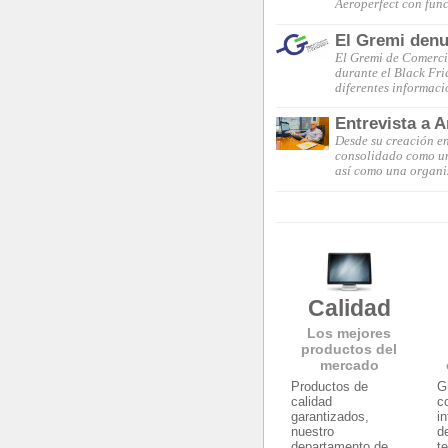
Aeroperfect con func
El Gremi denu
El Gremi de Comerci
durante el Black Fri
diferentes informac
Entrevista a 
Desde su creación en
consolidado como un
así como una organi
Calidad
Los mejores
productos del
mercado
Productos de
G
calidad
c
garantizados,
i
nuestro
d
departamento de
t