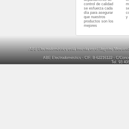
control de calidad
m
se esfuerza cada
s
día para asegurar
c
que nuestros
y
productos son los
mejores
ABE Electrodomèstics está inscrita en el Registro Mercanti
ABE Electrodomèstics - CIF. B-62216122 - C/Concep
Tel. 93 40