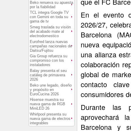
que el FC Barce
Beko renueva su apuesta
por la fiabilidad
En el evento d
TCL integra Google TV
con Gemini en toda su
gama de tv
2026/27, celebr
Smeg traslada su visión
del acabado mate al
Barcelona (MA
electrodomestico
Eurofred lanza nuevas
nueva equipació
campañas nacionales de
Daitsu/Fujitsu
una alianza est
Gia Group refuerza su
compromiso con los
colaboración re
instaladores
Balay presenta el seu
global de marke
catàleg de primavera
2026
contacto cla
Beko une legado, diseño
y propósito en
consumidores de
EuroCucina 2026
Hisense muestra su
nueva gama de RGB
Durante las 
MiniLED 26
Whirlpool presenta su
aprovechará la
nueva gama de electros
integrables
Barcelona y s