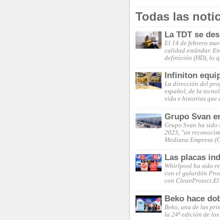
Todas las noti
La TDT se des
El 14 de febrero marc
calidad estándar. En
definición (HD), lo 
Infiniton equ
La dirección del pro
español, de la tecn
vida e historias que
Grupo Svan en
Grupo Svan ha sido 
2023, "un reconocim
Mediana Empresa (Ce
Las placas in
Whirlpool ha sido r
con el galardón Pro
con CleanProtect.El 
Beko hace dob
Beko, una de las pri
la 24ª edición de lo