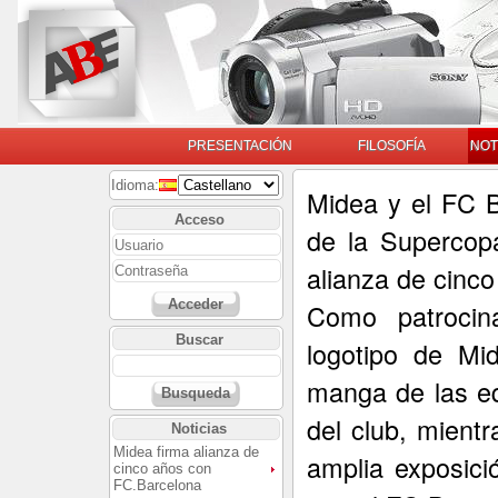
PRESENTACIÓN
FILOSOFÍA
NOT
Idioma:
Midea y el FC 
Acceso
de la Supercop
alianza de cinco
Acceder
Como patrocina
Buscar
logotipo de Mi
manga de las eq
Busqueda
del club, mient
Noticias
Midea firma alianza de
amplia exposici
cinco años con
FC.Barcelona