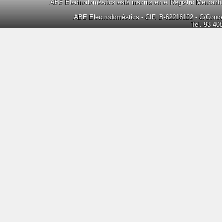
ABE Electrodomèstics está inscrita en el Registro Mercanti
ABE Electrodomèstics - CIF. B-62216122 - C/Concep
Tel. 93 40