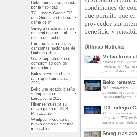
Beko renueva su apuesta
condiciones de com
por la fiabilidad
TCL integra Google TV
que permite que el
con Gemini en toda su
proveedor sin inte
gama de tv
Smeg traslada su visión
beneficio y rentabi
del acabado mate al
electrodomestico
Eurofred lanza nuevas
Últimas Noticias
campañas nacionales de
Daitsu/Fujitsu
Midea firma a
Gia Group refuerza su
Midea y el FC Barce
compromiso con los
inicio de su alianza
instaladores
principal del FC Ba
Balay presenta el seu
catàleg de primavera
Beko renueva s
2026
Beko renueva su comp
Beko une legado, diseño
poniendo el foco en 
y propósito en
los consumidores: la
EuroCucina 2026
Hisense muestra su
TCL integra G
nueva gama de RGB
MiniLED 26
TCL anuncia el desp
televisores TCL en 
Whirlpool presenta su
experiencias intelig
nueva gama de electros
integrables
Smeg traslada