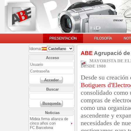
PRESENTACIÓN
FILOSOFÍA
NOT
Idioma:
ABE
Agrupació de 
Acceso
MAYORISTA DE E
DESDE 1980
Desde su creación
Acceder
Botiguers d'Electr
Buscar
consolidado como u
compras de electro
Busqueda
como una organizac
Noticias
ascendente y expan
Midea firma alianza de
necesidades de nue
cinco años con
FC.Barcelona
gestionamos para t