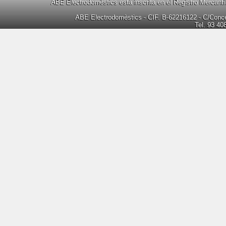
ABE Electrodomèstics está inscrita en el Registro Mercanti
ABE Electrodomèstics - CIF. B-62216122 - C/Concep
Tel. 93 40