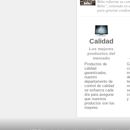
Beko refuerza su co
Beko”, centrada en d
para generar confia
Calidad
Los mejores
productos del
mercado
Productos de
G
calidad
c
garantizados,
i
nuestro
d
departamento de
t
control de calidad
m
se esfuerza cada
s
día para asegurar
c
que nuestros
y
productos son los
mejores