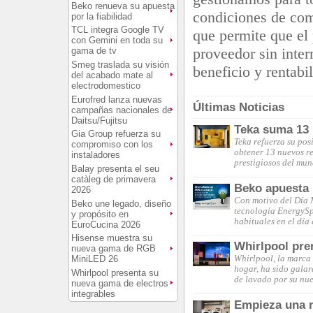
Beko renueva su apuesta
condiciones de com
por la fiabilidad
TCL integra Google TV
que permite que el
con Gemini en toda su
proveedor sin inte
gama de tv
Smeg traslada su visión
beneficio y rentabi
del acabado mate al
electrodomestico
Eurofred lanza nuevas
Últimas Noticias
campañas nacionales de
Daitsu/Fujitsu
Teka suma 13 
Gia Group refuerza su
Teka refuerza su pos
compromiso con los
obtener 13 nuevos re
instaladores
prestigiosos del mu
Balay presenta el seu
catàleg de primavera
Beko apuesta p
2026
Con motivo del Día M
Beko une legado, diseño
tecnología EnergySpi
y propósito en
habituales en el día
EuroCucina 2026
Hisense muestra su
Whirlpool pre
nueva gama de RGB
MiniLED 26
Whirlpool, la marca d
hogar, ha sido galar
Whirlpool presenta su
de lavado por su nu
nueva gama de electros
integrables
Empieza una n