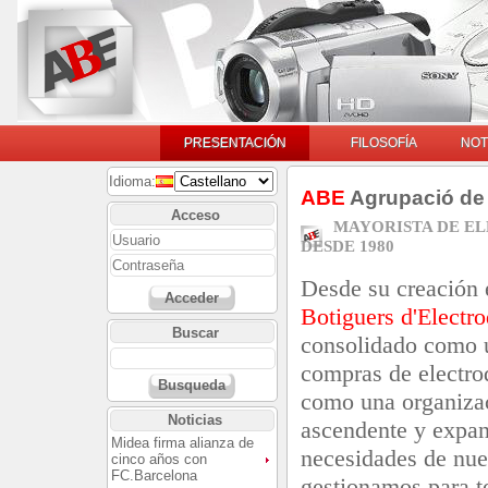
PRESENTACIÓN
FILOSOFÍA
NOT
Idioma:
ABE
Agrupació de 
Acceso
MAYORISTA DE E
DESDE 1980
Desde su creación
Acceder
Botiguers d'Electr
Buscar
consolidado como u
compras de electro
Busqueda
como una organizac
Noticias
ascendente y expan
Midea firma alianza de
necesidades de nue
cinco años con
FC.Barcelona
gestionamos para t