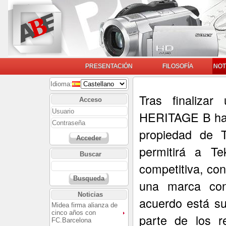
PRESENTACIÓN
FILOSOFÍA
NOT
Idioma:
Tras finalizar
Acceso
HERITAGE B ha l
propiedad de 
Acceder
permitirá a Te
Buscar
competitiva, co
Busqueda
una marca con
Noticias
acuerdo está su
Midea firma alianza de
cinco años con
parte de los r
FC.Barcelona