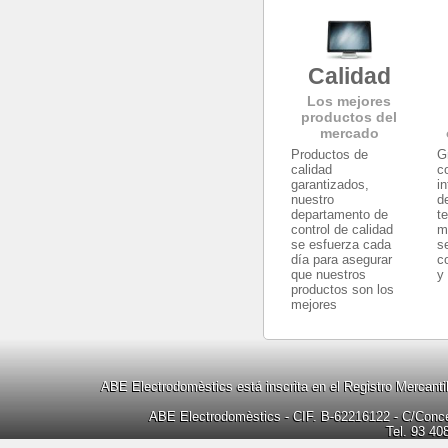
Calidad
Los mejores
productos del
mercado
Productos de
G
calidad
c
garantizados,
i
nuestro
d
departamento de
t
control de calidad
m
se esfuerza cada
s
día para asegurar
c
que nuestros
y
productos son los
mejores
ABE Electrodomèstics está inscrita en el Registro Mercanti
ABE Electrodomèstics - CIF. B-62216122 - C/Concep
Tel. 93 40