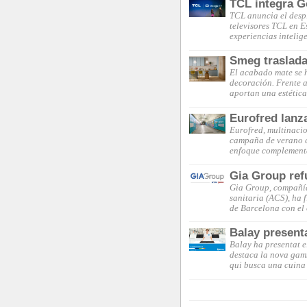
TCL integra G
TCL anuncia el desp
televisores TCL en 
experiencias intelig
Smeg traslada
El acabado mate se 
decoración. Frente a 
aportan una estética
Eurofred lanz
Eurofred, multinacio
campaña de verano c
enfoque complementa
Gia Group ref
Gia Group, compañía 
sanitaria (ACS), ha 
de Barcelona con el
Balay present
Balay ha presentat e
destaca la nova gam
qui busca una cuina 