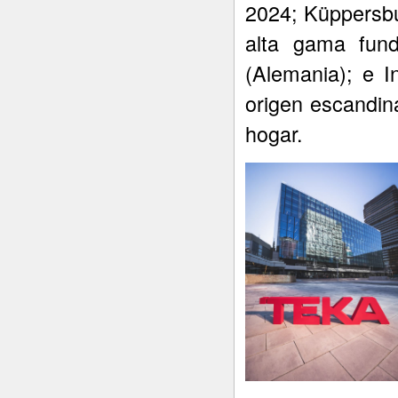
2024; Küppersbu
alta gama fun
(Alemania); e I
origen escandin
hogar.