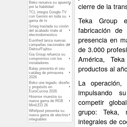
Beko renueva su apuesta
cierre de la tra
por la fiabilidad
TCL integra Google TV
con Gemini en toda su
Teka Group e
gama de tv
Smeg traslada su visión
fabricación de
del acabado mate al
electrodomestico
presencia en m
Eurofred lanza nuevas
campañas nacionales de
de 3.000 profes
Daitsu/Fujitsu
Gia Group refuerza su
América, Tek
compromiso con los
instaladores
productos al año
Balay presenta el seu
catàleg de primavera
2026
La operación,
Beko une legado, diseño
y propósito en
impulsando su
EuroCucina 2026
Hisense muestra su
competir globa
nueva gama de RGB
MiniLED 26
grupo: Teka, 
Whirlpool presenta su
nueva gama de electros
integrales de co
integrables