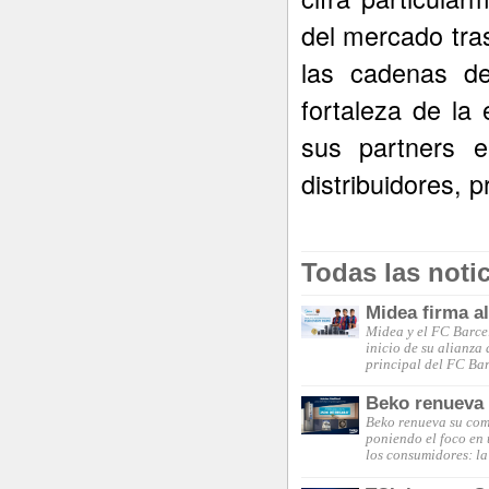
del mercado tra
las cadenas de
fortaleza de la
sus partners e
distribuidores, 
Todas las noti
Midea firma a
Midea y el FC Barce
inicio de su alianza
principal del FC Ba
Beko renueva s
Beko renueva su comp
poniendo el foco en 
los consumidores: la