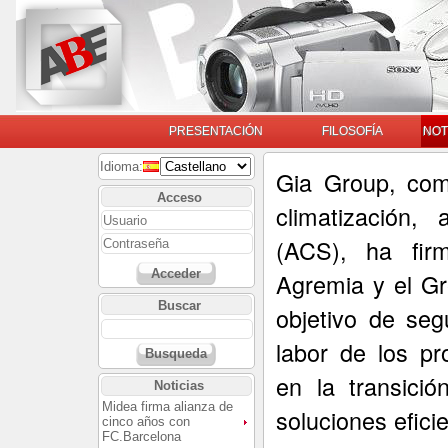
PRESENTACIÓN
FILOSOFÍA
NOT
Idioma:
Gia Group, com
Acceso
climatización,
(ACS), ha fir
Acceder
Agremia y el Gr
Buscar
objetivo de seg
labor de los pr
Busqueda
en la transici
Noticias
Midea firma alianza de
soluciones efici
cinco años con
FC.Barcelona