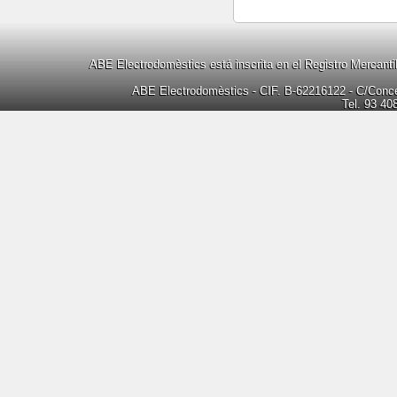
ABE Electrodomèstics está inscrita en el Registro Mercanti
ABE Electrodomèstics - CIF. B-62216122 - C/Concep
Tel. 93 40