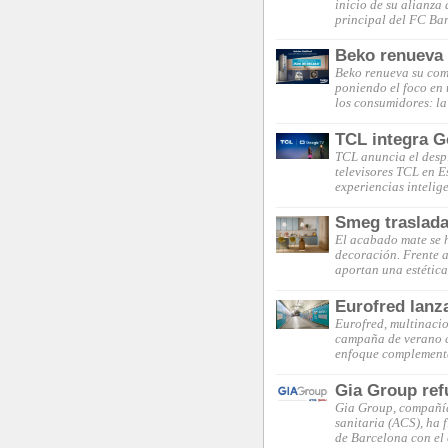
inicio de su alianza
principal del FC Ba
Beko renueva s
Beko renueva su comp
poniendo el foco en 
los consumidores: la
TCL integra G
TCL anuncia el desp
televisores TCL en 
experiencias intelig
Smeg traslada
El acabado mate se 
decoración. Frente a 
aportan una estética
Eurofred lanz
Eurofred, multinacio
campaña de verano c
enfoque complementa
Gia Group ref
Gia Group, compañía 
sanitaria (ACS), ha 
de Barcelona con el