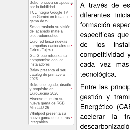
A través de es
Beko renueva su apuesta
por la fiabilidad
diferentes inic
TCL integra Google TV
con Gemini en toda su
gama de tv
formación espec
Smeg traslada su visión
del acabado mate al
específicas que 
electrodomestico
Eurofred lanza nuevas
de los insta
campañas nacionales de
Daitsu/Fujitsu
competitividad 
Gia Group refuerza su
compromiso con los
cada vez más 
instaladores
Balay presenta el seu
tecnológica.
catàleg de primavera
2026
Entre las princi
Beko une legado, diseño
y propósito en
EuroCucina 2026
gestión y tram
Hisense muestra su
nueva gama de RGB
Energético (CA
MiniLED 26
Whirlpool presenta su
acelerar la t
nueva gama de electros
integrables
descarbonizaci