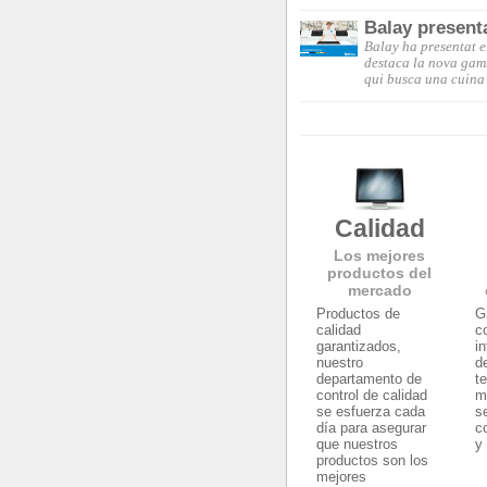
Balay present
Balay ha presentat e
destaca la nova gam
qui busca una cuina 
Calidad
Los mejores
productos del
mercado
Productos de
G
calidad
c
garantizados,
i
nuestro
d
departamento de
t
control de calidad
m
se esfuerza cada
s
día para asegurar
c
que nuestros
y
productos son los
mejores