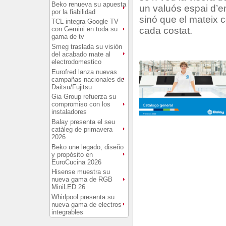
Beko renueva su apuesta
un valuós espai d’e
por la fiabilidad
sinó que el mateix 
TCL integra Google TV
con Gemini en toda su
cada costat.
gama de tv
Smeg traslada su visión
del acabado mate al
electrodomestico
Eurofred lanza nuevas
campañas nacionales de
Daitsu/Fujitsu
Gia Group refuerza su
compromiso con los
instaladores
Balay presenta el seu
catàleg de primavera
2026
Beko une legado, diseño
y propósito en
EuroCucina 2026
Hisense muestra su
nueva gama de RGB
MiniLED 26
Whirlpool presenta su
nueva gama de electros
integrables