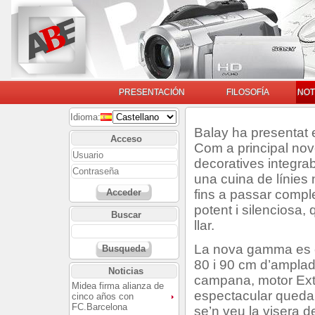
PRESENTACIÓN
FILOSOFÍA
NOT
Idioma:
Balay ha presentat 
Acceso
Com a principal no
decoratives integra
una cuina de línies 
fins a passar compl
Acceder
potent i silenciosa, 
Buscar
llar.
La nova gamma es 
Busqueda
80 i 90 cm d’amplad
Noticias
campana, motor Extr
Midea firma alianza de
espectacular queda
cinco años con
FC.Barcelona
se’n veu la visera 