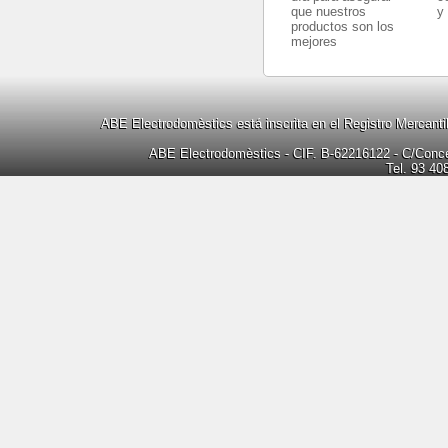
que nuestros
y
productos son los
mejores
ABE Electrodomèstics está inscrita en el Registro Mercanti
ABE Electrodomèstics - CIF. B-62216122 - C/Concep
Tel. 93 40