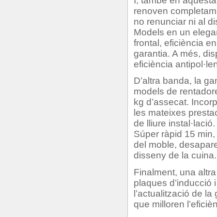
I, també en aquest
renoven completame
no renunciar ni al d
Models en un elegan
frontal, eficiència 
garantia. A més, dis
eficiència antipol·l
D’altra banda, la g
models de rentadore
kg d’assecat. Incor
les mateixes presta
de lliure instal·lac
Súper ràpid 15 min
del moble, desaparei
disseny de la cuina.
Finalment, una altr
plaques d’inducció i
l’actualització de 
que milloren l’efici