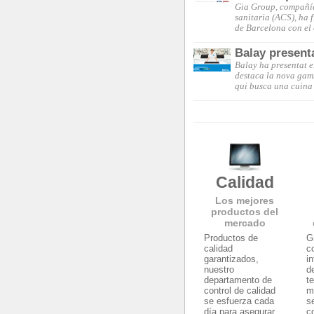
Gia Group, compañía 
sanitaria (ACS), ha 
de Barcelona con el
Balay present
Balay ha presentat e
destaca la nova gam
qui busca una cuina 
Calidad
Los mejores
productos del
mercado
Productos de
G
calidad
c
garantizados,
i
nuestro
d
departamento de
t
control de calidad
m
se esfuerza cada
s
día para asegurar
c