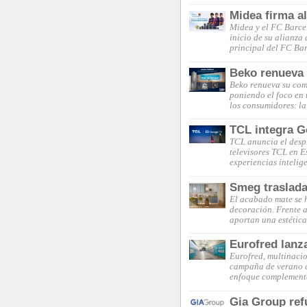
Midea firma a
Midea y el FC Barce
inicio de su alianza
principal del FC Ba
Beko renueva s
Beko renueva su comp
poniendo el foco en 
los consumidores: la
TCL integra G
TCL anuncia el desp
televisores TCL en 
experiencias intelig
Smeg traslada
El acabado mate se 
decoración. Frente a 
aportan una estética
Eurofred lanz
Eurofred, multinacio
campaña de verano c
enfoque complementa
Gia Group ref