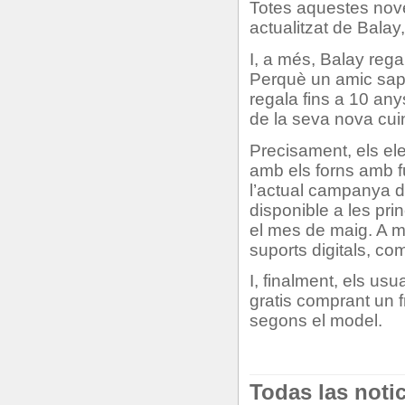
Totes aquestes nove
actualitzat de Balay,
I, a més, Balay regal
Perquè un amic sap 
regala fins a 10 any
de la seva nova cuin
Precisament, els el
amb els forns amb f
l’actual campanya d
disponible a les pr
el mes de maig. A m
suports digitals, c
I, finalment, els usu
gratis comprant un fr
segons el model.
Todas las noti