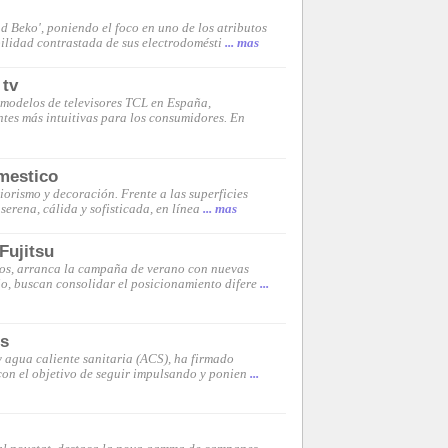
d Beko', poniendo el foco en uno de los atributos
ilidad contrastada de sus electrodomésti
... mas
 tv
modelos de televisores TCL en España,
tes más intuitivas para los consumidores. En
omestico
orismo y decoración. Frente a las superficies
serena, cálida y sofisticada, en línea
... mas
Fujitsu
cios, arranca la campaña de verano con nuevas
io, buscan consolidar el posicionamiento difere
...
es
 agua caliente sanitaria (ACS), ha firmado
con el objetivo de seguir impulsando y ponien
...