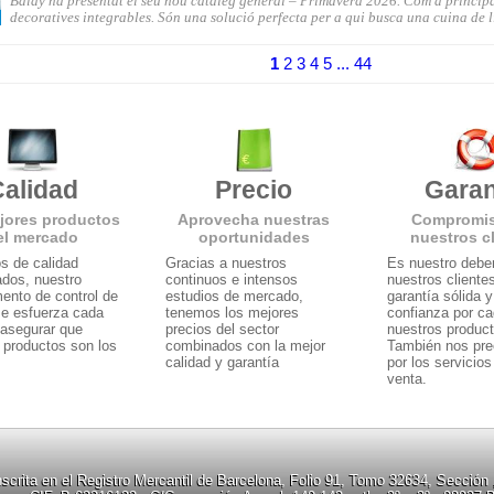
Balay ha presentat el seu nou catàleg general – Primavera 2026. Com a princi
decoratives integrables. Són una solució perfecta per a qui busca una cuina de lí
1
2
3
4
5
... 44
alidad
Precio
Garan
jores productos
Aprovecha nuestras
Compromi
el mercado
oportunidades
nuestros c
s de calidad
Gracias a nuestros
Es nuestro deber
ados, nuestro
continuos e intensos
nuestros cliente
ento de control de
estudios de mercado,
garantía sólida 
se esfuerza cada
tenemos los mejores
confianza por c
 asegurar que
precios del sector
nuestros produc
 productos son los
combinados con la mejor
También nos pr
calidad y garantía
por los servicios
venta.
crita en el Registro Mercantil de Barcelona, Folio 91, Tomo 32634, Sección 