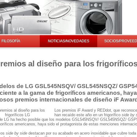
FILOSOFÍA
NOTICIAS/NOVEDADES
SOCIOS/PROVEE
remios al diseño para los frigorífico
delos de LG GSL545NSQV/ GSL545NSQZ/ GSP545N
ciente a la gama de frigoríficos americanos, hay
iosos premios internacionales de diseño iF Awar
Los premios iF Award y REDdot, que reconocen
han recaído este año en un frigorífico
side by 
de LG ha hecho posible que los modelos GSL545NSQV/ GSL545NSQZ/ GSP545
oríficos americanos, haya sido el protagonista de estas menciones internaci
icos
side by side
destacan por su acabado en acero inoxidable que cubre toda la