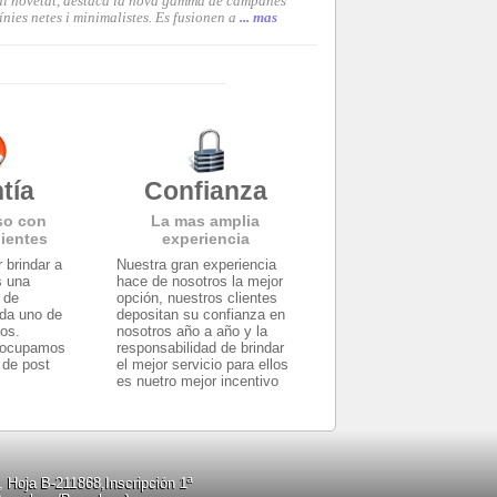
pal novetat, destaca la nova gamma de campanes
nies netes i minimalistes. Es fusionen a
... mas
tía
Confianza
so con
La mas amplia
lientes
experiencia
 brindar a
Nuestra gran experiencia
s una
hace de nosotros la mejor
y de
opción, nuestros clientes
ada uno de
depositan su confianza en
tos.
nosotros año a año y la
eocupamos
responsabilidad de brindar
 de post
el mejor servicio para ellos
es nuetro mejor incentivo
, Hoja B-211868,Inscripción 1ª