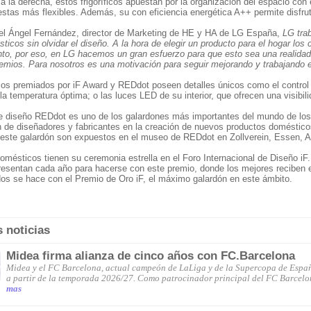
co a la derecha, estos frigoríficos apuestan por la organización del espacio con
estas más flexibles. Además, su con eficiencia energética A++ permite disfru
l Ángel Fernández, director de Marketing de HE y HA de LG España,
LG trab
ticos sin olvidar el diseño. A la hora de elegir un producto para el hogar los
nto, por eso, en LG hacemos un gran esfuerzo para que esto sea una realidad
emios. Para nosotros es una motivación para seguir mejorando y trabajando e
icos premiados por iF Award y REDdot poseen detalles únicos como el control 
la temperatura óptima; o las luces LED de su interior, que ofrecen una visibil
e diseño REDdot es uno de los galardones más importantes del mundo de los
n de diseñadores y fabricantes en la creación de nuevos productos doméstico
 este galardón son expuestos en el museo de REDdot en Zollverein, Essen, A
omésticos tienen su ceremonia estrella en el Foro Internacional de Diseño i
esentan cada año para hacerse con este premio, donde los mejores reciben el
dos se hace con el Premio de Oro iF, el máximo galardón en este ámbito.
s noticias
Midea firma alianza de cinco años con FC.Barcelona
Midea y el FC Barcelona, actual campeón de LaLiga y de la Supercopa de España
a partir de la temporada 2026/27. Como patrocinador principal del FC Barcelo
mas