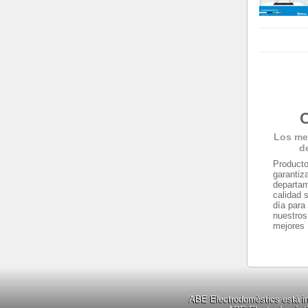
C
Los me
d
Producto
garantiz
departam
calidad 
día para
nuestros
mejores
ABE Electrodomèstics está ins