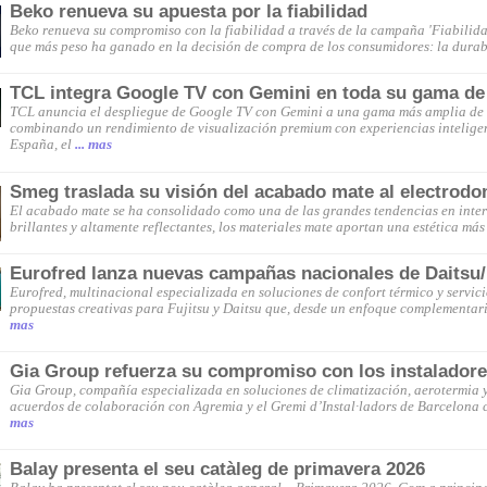
Beko renueva su apuesta por la fiabilidad
Beko renueva su compromiso con la fiabilidad a través de la campaña 'Fiabilida
que más peso ha ganado en la decisión de compra de los consumidores: la durab
TCL integra Google TV con Gemini en toda su gama de
TCL anuncia el despliegue de Google TV con Gemini a una gama más amplia de 
combinando un rendimiento de visualización premium con experiencias inteligen
España, el
... mas
Smeg traslada su visión del acabado mate al electrod
El acabado mate se ha consolidado como una de las grandes tendencias en interi
brillantes y altamente reflectantes, los materiales mate aportan una estética más 
Eurofred lanza nuevas campañas nacionales de Daitsu/
Eurofred, multinacional especializada en soluciones de confort térmico y servi
propuestas creativas para Fujitsu y Daitsu que, desde un enfoque complementar
mas
Gia Group refuerza su compromiso con los instalador
Gia Group, compañía especializada en soluciones de climatización, aerotermia y
acuerdos de colaboración con Agremia y el Gremi d’Instal·ladors de Barcelona 
mas
Balay presenta el seu catàleg de primavera 2026