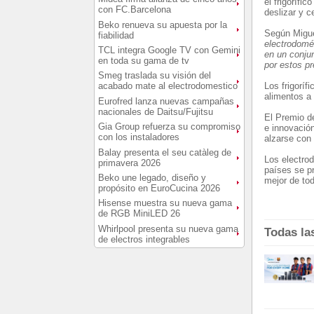
el frigorífi
con FC.Barcelona
deslizar y c
Beko renueva su apuesta por la
Según Migue
fiabilidad
electrodomés
TCL integra Google TV con Gemini
en un conju
en toda su gama de tv
por estos pr
Smeg traslada su visión del
Los frigoríf
acabado mate al electrodomestico
alimentos a 
Eurofred lanza nuevas campañas
nacionales de Daitsu/Fujitsu
El Premio d
Gia Group refuerza su compromiso
e innovació
con los instaladores
alzarse con
Balay presenta el seu catàleg de
Los electrod
primavera 2026
países se pr
Beko une legado, diseño y
mejor de to
propósito en EuroCucina 2026
Hisense muestra su nueva gama
de RGB MiniLED 26
Whirlpool presenta su nueva gama
Todas la
de electros integrables