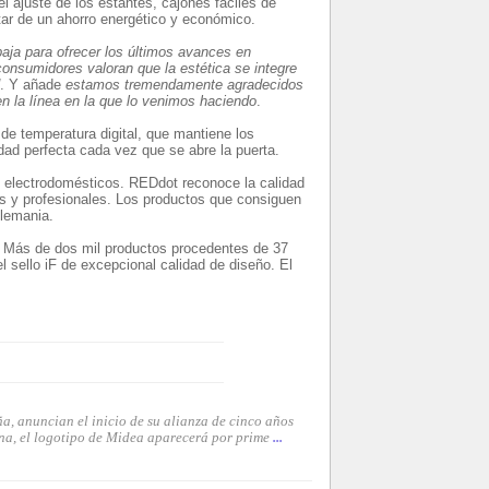
 el ajuste de los estantes, cajones fáciles de
tar de un ahorro energético y económico.
aja para ofrecer los últimos avances en
 consumidores valoran que la estética se integre
. Y añade
estamos tremendamente agradecidos
n la línea en la que lo venimos haciendo
.
de temperatura digital, que mantiene los
idad perfecta cada vez que se abre la puerta.
 electrodomésticos. REDdot reconoce la calidad
s y profesionales. Los productos que consiguen
lemania.
F. Más de dos mil productos procedentes de 37
 sello iF de excepcional calidad de diseño. El
, anuncian el inicio de su alianza de cinco años
na, el logotipo de Midea aparecerá por prime
...