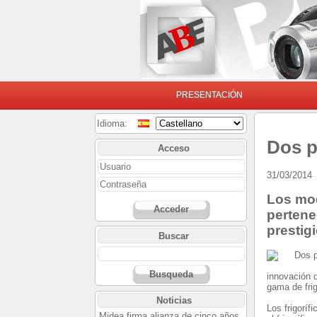
PRESENTACIÓN
Idioma:
Dos p
Acceso
31/03/2014
Los mo
Acceder
pertene
prestig
Buscar
Busqueda
innovación 
gama de frig
Noticias
Los frigoríf
Midea firma alianza de cinco años