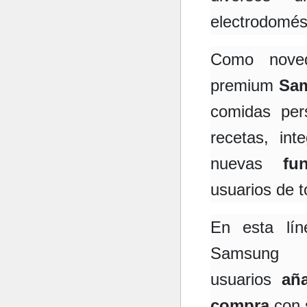
electrodomés
Como noved
premium
Sam
comidas per
recetas, int
nuevas
fu
usuarios de 
En esta lín
Samsung 
usuarios
añ
compra
con 