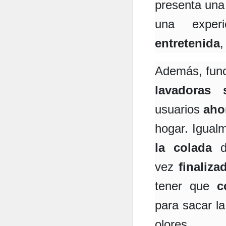
presenta un
una expe
entretenida
,
Además, func
lavadoras 
usuarios
aho
hogar. Igual
la colada
de
vez
finaliza
tener que
c
para sacar l
olores.