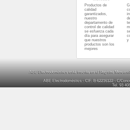
Productos de
G
calidad
c
garantizados,
i
nuestro
d
departamento de
t
control de calidad
m
se esfuerza cada
s
día para asegurar
c
que nuestros
y
productos son los
mejores
ABE Electrodomèstics está inscrita en el Registro Mercanti
ABE Electrodomèstics - CIF. B-62216122 - C/Concep
Tel. 93 40