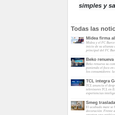
simples y s
Todas las noti
Midea firma a
Midea y el FC Barce
inicio de su alianza
principal del FC Ba
Beko renueva s
Beko renueva su comp
poniendo el foco en 
los consumidores: la
TCL integra G
TCL anuncia el desp
televisores TCL en 
experiencias intelig
Smeg traslada
El acabado mate se 
decoración. Frente a 
aportan una estética