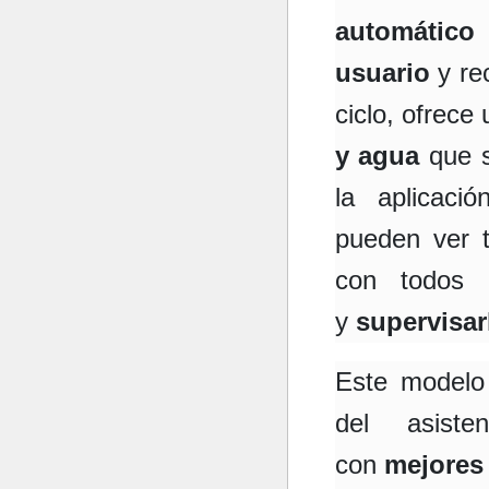
automático
usuario
y re
ciclo, ofrece 
y agua
que s
la aplicac
pueden ver 
con todos l
y
supervisarl
Este modelo 
del asiste
con
mejores