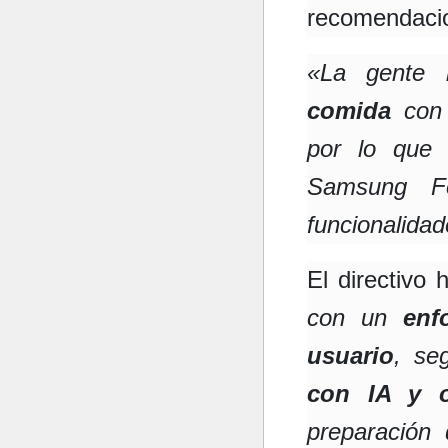
recomendaci
«La gente 
comida
con
por lo que 
Samsung Fo
funcionalida
El directivo
con un
enf
usuario
, se
con IA y o
preparación