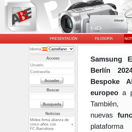
PRESENTACIÓN
FILOSOFÍA
NOT
Idioma:
Samsung El
Acceso
Berlín 202
Bespoke 
Acceder
Buscar
europeo
a pa
También,
Busqueda
nuevas
funci
Noticias
Midea firma alianza de
cinco años con
platafo
FC.Barcelona