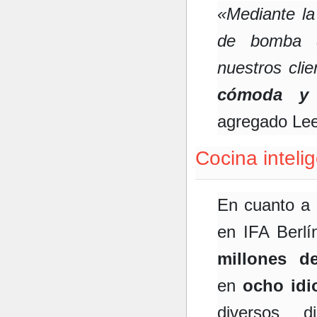
«Mediante la
de bomba d
nuestros cli
cómoda y e
agregado Lee
Cocina intel
En cuanto a
en IFA Berl
millones d
en
ocho id
diversos d