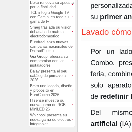
Beko renueva su apuesta
personaliza
por la fiabilidad
TCL integra Google TV
su
primer an
con Gemini en toda su
gama de tv
Smeg traslada su visión
Lavado cómodo
del acabado mate al
electrodomestico
Eurofred lanza nuevas
campañas nacionales de
Por un lad
Daitsu/Fujitsu
Gia Group refuerza su
Combo, pres
compromiso con los
instaladores
Balay presenta el seu
feria, combi
catàleg de primavera
2026
solo apara
Beko une legado, diseño
y propósito en
de
redefinir
EuroCucina 2026
Hisense muestra su
nueva gama de RGB
MiniLED 26
Del mis
Whirlpool presenta su
nueva gama de electros
artificial
(IA
integrables