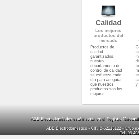
Calidad
Los mejores
productos del
mercado
Productos de
G
calidad
c
garantizados,
i
nuestro
d
departamento de
t
control de calidad
m
se esfuerza cada
s
día para asegurar
c
que nuestros
y
productos son los
mejores
ABE Electrodomèstics está inscrita en el Registro Mercanti
ABE Electrodomèstics - CIF. B-62216122 - C/Concep
Tel. 93 40