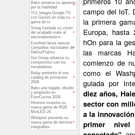
primeros 10 año
Beko renueva su apuesta
por la fiabilidad
campo del IoT.
TCL integra Google TV
con Gemini en toda su
la primera gam
gama de tv
Smeg traslada su visión
Europa, hasta 
del acabado mate al
electrodomestico
hOn para la ges
Eurofred lanza nuevas
campañas nacionales de
las marcas Ha
Daitsu/Fujitsu
Gia Group refuerza su
comienzo de nu
compromiso con los
instaladores
como el Washp
Balay presenta el seu
catàleg de primavera
guiada por Intel
2026
Beko une legado, diseño
diez años, Hai
y propósito en
EuroCucina 2026
sector con mil
Hisense muestra su
nueva gama de RGB
a la innovación
MiniLED 26
Whirlpool presenta su
primer nive
nueva gama de electros
integrables
, ap
conectado"