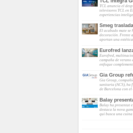
TCL integra G
TCL anuncia el desp
televisores TCL en 
experiencias intelig
Smeg traslada
El acabado mate se 
decoración. Frente a 
aportan una estética
Eurofred lanz
Eurofred, multinacio
campaña de verano c
enfoque complementa
Gia Group ref
Gia Group, compañía 
sanitaria (ACS), ha 
de Barcelona con el
Balay present
Balay ha presentat e
destaca la nova gam
qui busca una cuina 