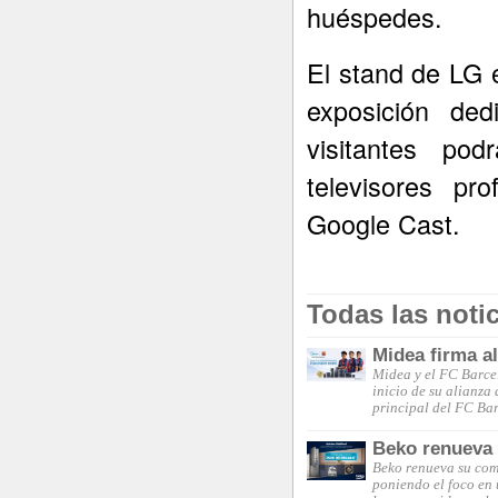
huéspedes.
El stand de LG 
exposición ded
visitantes po
televisores pr
Google Cast.
Todas las noti
Midea firma a
Midea y el FC Barce
inicio de su alianza
principal del FC Ba
Beko renueva s
Beko renueva su comp
poniendo el foco en 