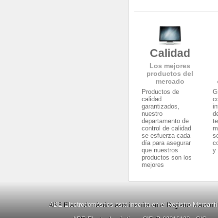
Calidad
Los mejores
productos del
mercado
Productos de
G
calidad
c
garantizados,
i
nuestro
d
departamento de
t
control de calidad
m
se esfuerza cada
s
día para asegurar
c
que nuestros
y
productos son los
mejores
ABE Electrodomèstics está inscrita en el Registro Mercanti