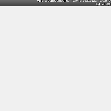
ABE Electrodomèstics - CIF. B-62216122 - C/Concep
Tel. 93 40