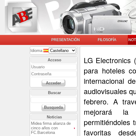
PRESENTACIÓN
FILOSOFÍA
NOT
Idioma:
LG Electronics 
Acceso
para hoteles c
internacional d
Acceder
audiovisuales qu
Buscar
febrero. A tra
Busqueda
mejorará la 
Noticias
permitiéndoles 
Midea firma alianza de
cinco años con
favoritas des
FC.Barcelona