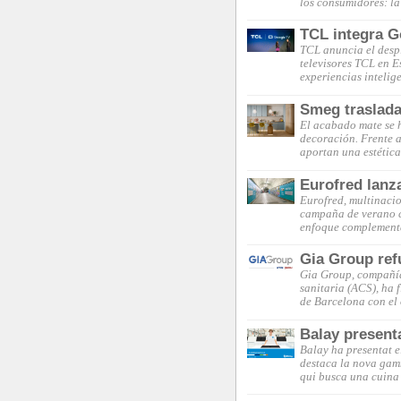
los consumidores: la
TCL integra G
TCL anuncia el desp
televisores TCL en 
experiencias intelig
Smeg traslada
El acabado mate se 
decoración. Frente a 
aportan una estética
Eurofred lanz
Eurofred, multinacio
campaña de verano c
enfoque complementa
Gia Group ref
Gia Group, compañía 
sanitaria (ACS), ha 
de Barcelona con el
Balay present
Balay ha presentat e
destaca la nova gam
qui busca una cuina 