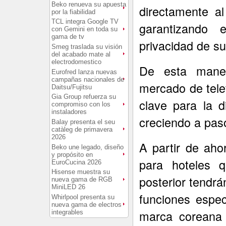
Beko renueva su apuesta
directamente al
por la fiabilidad
TCL integra Google TV
garantizando
con Gemini en toda su
gama de tv
privacidad de su
Smeg traslada su visión
del acabado mate al
electrodomestico
De esta maner
Eurofred lanza nuevas
campañas nacionales de
mercado de telev
Daitsu/Fujitsu
Gia Group refuerza su
clave para la 
compromiso con los
instaladores
creciendo a pas
Balay presenta el seu
catàleg de primavera
2026
A partir de aho
Beko une legado, diseño
y propósito en
para hoteles 
EuroCucina 2026
Hisense muestra su
posterior tendr
nueva gama de RGB
MiniLED 26
funciones espec
Whirlpool presenta su
nueva gama de electros
marca coreana 
integrables