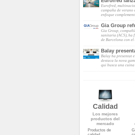
Eurofred lanz
Eurofred, multinacio
campaña de verano c
enfoque complementa
Gia Group ref
Gia Group, compañía 
sanitaria (ACS), ha 
de Barcelona con el
Balay present
Balay ha presentat e
destaca la nova gam
qui busca una cuina 
Calidad
Los mejores
productos del
mercado
Productos de
G
calidad
c