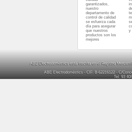
garantizados,
i
nuestro
d
departamento de
t
control de calidad
m
se esfuerza cada
s
día para asegurar
c
que nuestros
y
productos son los
mejores
ABE Electrodomèstics está inscrita en el Registro Mercanti
ABE Electrodomèstics - CIF. B-62216122 - C/Concep
Tel. 93 40