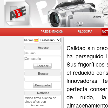
PRESENTACIÓN
FILOSOFÍA
NOT
Idioma:
Calidad sin pre
Acceso
ha perseguido 
Sus frigoríficos
Acceder
el reducido con
Buscar
innovadoras te
Busqueda
perfecta conser
Noticias
de ruido, l
Midea firma alianza de
cinco años con
almacenamiento 
FC.Barcelona