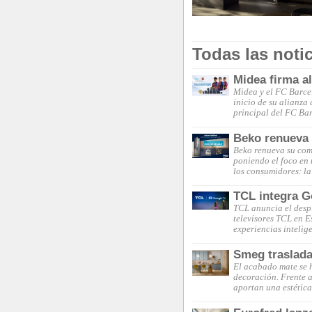
Todas las noti
Midea firma a
Midea y el FC Barce
inicio de su alianza
principal del FC Ba
Beko renueva s
Beko renueva su comp
poniendo el foco en 
los consumidores: la
TCL integra G
TCL anuncia el desp
televisores TCL en 
experiencias intelig
Smeg traslada
El acabado mate se 
decoración. Frente a 
aportan una estética