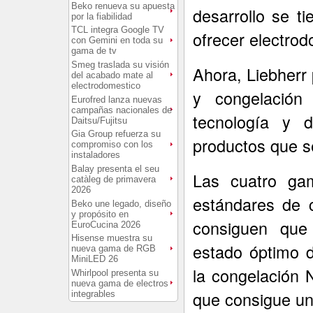
Beko renueva su apuesta
desarrollo se t
por la fiabilidad
TCL integra Google TV
ofrecer electrod
con Gemini en toda su
gama de tv
Smeg traslada su visión
Ahora, Liebherr
del acabado mate al
electrodomestico
y congelación
Eurofred lanza nuevas
campañas nacionales de
tecnología y
Daitsu/Fujitsu
Gia Group refuerza su
productos que s
compromiso con los
instaladores
Balay presenta el seu
Las cuatro gam
catàleg de primavera
2026
estándares de 
Beko une legado, diseño
y propósito en
consiguen que
EuroCucina 2026
Hisense muestra su
estado óptimo 
nueva gama de RGB
MiniLED 26
la congelación 
Whirlpool presenta su
nueva gama de electros
que consigue un
integrables