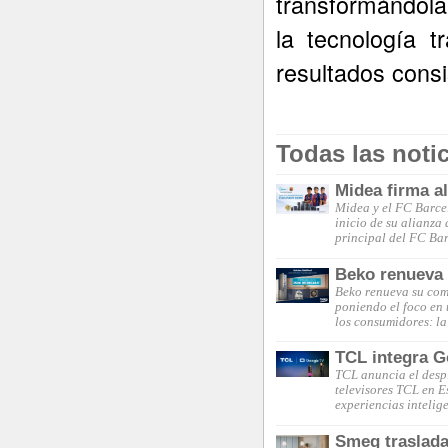
transformándola
la tecnología 
resultados cons
Todas las noti
Midea firma a
Midea y el FC Barce
inicio de su alianza
principal del FC Ba
Beko renueva s
Beko renueva su comp
poniendo el foco en 
los consumidores: la
TCL integra G
TCL anuncia el desp
televisores TCL en 
experiencias intelig
Smeg traslada