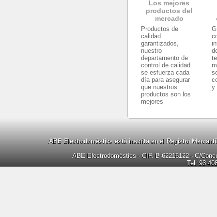
Los mejores
productos del
mercado
Productos de
G
calidad
c
garantizados,
i
nuestro
d
departamento de
t
control de calidad
m
se esfuerza cada
s
día para asegurar
c
que nuestros
y
productos son los
mejores
ABE Electrodomèstics está inscrita en el Registro Mercanti
ABE Electrodomèstics - CIF. B-62216122 - C/Concep
Tel. 93 40