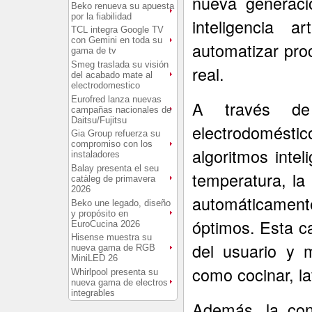
nueva generaci
Beko renueva su apuesta
por la fiabilidad
inteligencia a
TCL integra Google TV
con Gemini en toda su
automatizar pro
gama de tv
Smeg traslada su visión
real.
del acabado mate al
electrodomestico
Eurofred lanza nuevas
A través de
campañas nacionales de
Daitsu/Fujitsu
electrodomésti
Gia Group refuerza su
compromiso con los
algoritmos inte
instaladores
Balay presenta el seu
temperatura, la
catàleg de primavera
2026
automáticamente
Beko une legado, diseño
y propósito en
óptimos. Esta ca
EuroCucina 2026
Hisense muestra su
del usuario y m
nueva gama de RGB
MiniLED 26
como cocinar, la
Whirlpool presenta su
nueva gama de electros
integrables
Además, la cone