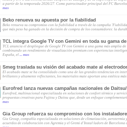
a partir de la temporada 2026/27. Como patrocinador principal del FC Barcelo
mas
Beko renueva su apuesta por la fiabilidad
Beko renueva su compromiso con la fiabilidad a través de la campaña 'Fiabilida
que más peso ha ganado en la decisión de compra de los consumidores: la durab
TCL integra Google TV con Gemini en toda su gama de
TCL anuncia el despliegue de Google TV con Gemini a una gama más amplia de 
combinando un rendimiento de visualización premium con experiencias inteligen
España, el
... mas
Smeg traslada su visión del acabado mate al electrod
El acabado mate se ha consolidado como una de las grandes tendencias en interi
brillantes y altamente reflectantes, los materiales mate aportan una estética más 
Eurofred lanza nuevas campañas nacionales de Daitsu/
Eurofred, multinacional especializada en soluciones de confort térmico y servi
propuestas creativas para Fujitsu y Daitsu que, desde un enfoque complementar
mas
Gia Group refuerza su compromiso con los instalador
Gia Group, compañía especializada en soluciones de climatización, aerotermia y
acuerdos de colaboración con Agremia y el Gremi d’Instal·ladors de Barcelona 