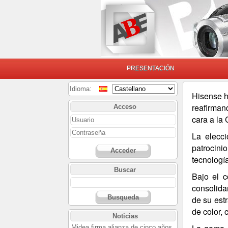
PRESENTACIÓN
Idioma:
Hisense h
reafirman
Acceso
cara a la
La elecci
patrocini
Acceder
tecnología
Buscar
Bajo el 
consolida
Busqueda
de su est
de color, 
Noticias
Midea firma alianza de cinco años