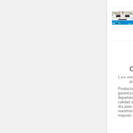
C
Los me
d
Producto
garantiz
departam
calidad 
día para
nuestros
mejores