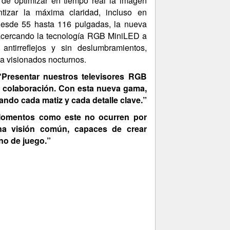
de optimizar en tiempo real la imagen
ntizar la máxima claridad, incluso en
 desde 55 hasta 116 pulgadas, la nueva
 acercando la tecnología RGB MiniLED a
ntirreflejos y sin deslumbramientos,
a visionados nocturnos.
“Presentar nuestros televisores RGB
a colaboración. Con esta nueva gama,
rando cada matiz y cada detalle clave.”
omentos como este no ocurren por
una visión común, capaces de crear
eno de juego.”