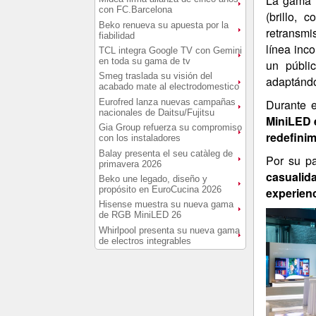
La gama i
con FC.Barcelona
(brillo, 
Beko renueva su apuesta por la
retransmi
fiabilidad
línea inc
TCL integra Google TV con Gemini
en toda su gama de tv
un públi
Smeg traslada su visión del
adaptándo
acabado mate al electrodomestico
Durante 
Eurofred lanza nuevas campañas
nacionales de Daitsu/Fujitsu
MiniLED 
Gia Group refuerza su compromiso
redefinim
con los instaladores
Balay presenta el seu catàleg de
Por su pa
primavera 2026
casualid
Beko une legado, diseño y
propósito en EuroCucina 2026
experienc
Hisense muestra su nueva gama
de RGB MiniLED 26
Whirlpool presenta su nueva gama
de electros integrables