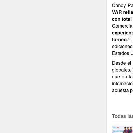
Candy Pa
VAR refle
con total
Comercia
experien
torneo.”
H
ediciones
Estados U
Desde el 
globales,
que en la
internaci
apuesta po
Todas la