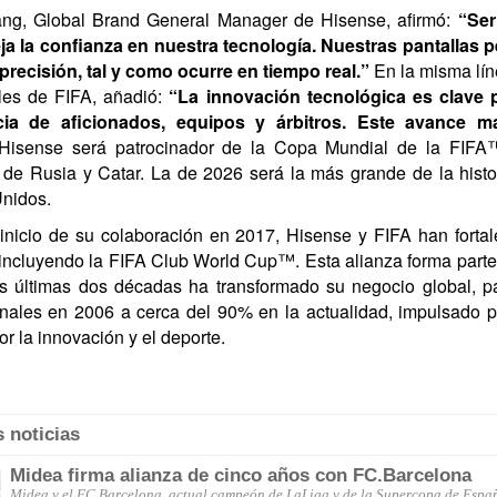
ng, Global Brand General Manager de Hisense, afirmó:
“Ser
ja la confianza en nuestra tecnología. Nuestras pantallas p
 precisión, tal y como ocurre en tiempo real.”
En la misma lín
les de FIFA, añadió:
“La innovación tecnológica es clave p
cia de aficionados, equipos y árbitros. Este avance 
isense será patrocinador de la Copa Mundial de la FIFA™ 
 de Rusia y Catar. La de 2026 será la más grande de la hist
nidos.
inicio de su colaboración en 2017, Hisense y FIFA han fortale
 incluyendo la FIFA Club World Cup™. Esta alianza forma parte d
s últimas dos décadas ha transformado su negocio global,
onales en 2006 a cerca del 90% en la actualidad, impulsado p
r la innovación y el deporte.
s noticias
Midea firma alianza de cinco años con FC.Barcelona
Midea y el FC Barcelona, actual campeón de LaLiga y de la Supercopa de España