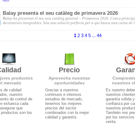
mas
Balay presenta el seu catàleg de primavera 2026
Balay ha presentat el seu nou catàleg general – Primavera 2026. Com a princi
decoratives integrables. Són una solució perfecta per a qui busca una cuina de lí
1
2
3
4
5
... 44
alidad
Precio
Garan
jores productos
Aprovecha nuestras
Compromi
el mercado
oportunidades
nuestros c
s de calidad
Gracias a nuestros
Es nuestro deber
ados, nuestro
continuos e intensos
nuestros cliente
ento de control de
estudios de mercado,
garantía sólida 
se esfuerza cada
tenemos los mejores
confianza por c
 asegurar que
precios del sector
nuestros produc
 productos son los
combinados con la mejor
También nos pr
calidad y garantía
por los servicios
venta.