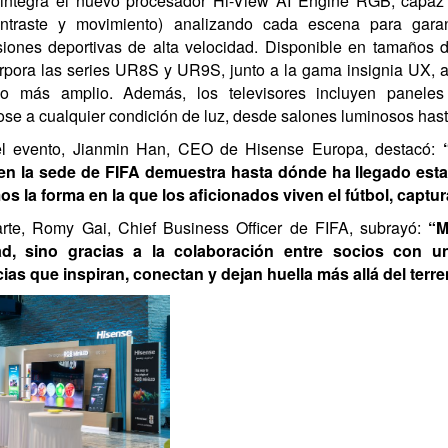
ntegra el nuevo procesador Hi-View AI Engine RGB, capaz 
contraste y movimiento) analizando cada escena para gara
siones deportivas de alta velocidad. Disponible en tamaños
orpora las series UR8S y UR9S, junto a la gama insignia UX,
co más amplio. Además, los televisores incluyen paneles a
se a cualquier condición de luz, desde salones luminosos hast
el evento, Jianmin Han, CEO de Hisense Europa, destacó:
en la sede de FIFA demuestra hasta dónde ha llegado est
os la forma en la que los aficionados viven el fútbol, captu
rte, Romy Gai, Chief Business Officer de FIFA, subrayó:
“M
ad, sino gracias a la colaboración entre socios con 
ias que inspiran, conectan y dejan huella más allá del terr