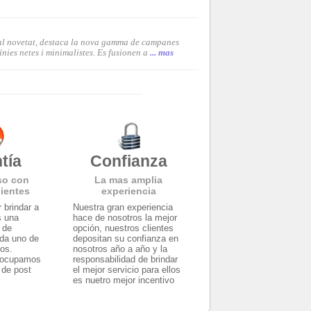
pal novetat, destaca la nova gamma de campanes
nies netes i minimalistes. Es fusionen a
... mas
tía
Confianza
so con
La mas amplia
lientes
experiencia
 brindar a
Nuestra gran experiencia
s una
hace de nosotros la mejor
y de
opción, nuestros clientes
ada uno de
depositan su confianza en
tos.
nosotros año a año y la
eocupamos
responsabilidad de brindar
 de post
el mejor servicio para ellos
es nuetro mejor incentivo