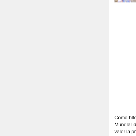
Como hito
Mundial d
valor la p