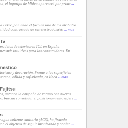
na, el logotipo de Midea aparecerá por prime
...
d Beko', poniendo el foco en uno de los atributos
ilidad contrastada de sus electrodomésti
... mas
 tv
modelos de televisores TCL en España,
tes más intuitivas para los consumidores. En
omestico
orismo y decoración. Frente a las superficies
serena, cálida y sofisticada, en línea
... mas
Fujitsu
cios, arranca la campaña de verano con nuevas
io, buscan consolidar el posicionamiento difere
...
es
 agua caliente sanitaria (ACS), ha firmado
con el objetivo de seguir impulsando y ponien
...