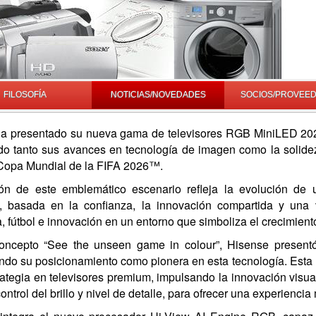
FILOSOFÍA
NOTICIAS/NOVEDADES
SOCIOS/PROVEE
a presentado su nueva gama de televisores RGB MiniLED 2026
do tanto sus avances en tecnología de imagen como la solidez
 Copa Mundial de la FIFA 2026™.
ón de este emblemático escenario refleja la evolución de
o, basada en la confianza, la innovación compartida y una 
, fútbol e innovación en un entorno que simboliza el crecimiento
concepto “See the unseen game in colour”, Hisense prese
ndo su posicionamiento como pionera en esta tecnología. Esta
rategia en televisores premium, impulsando la innovación visual
control del brillo y nivel de detalle, para ofrecer una experiencia