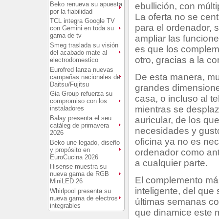
Beko renueva su apuesta
ebullición, con múlt
por la fiabilidad
La oferta no se cent
TCL integra Google TV
para el ordenador,
con Gemini en toda su
gama de tv
ampliar las funcion
Smeg traslada su visión
es que los compleme
del acabado mate al
otro, gracias a la 
electrodomestico
Eurofred lanza nuevas
De esta manera, mu
campañas nacionales de
Daitsu/Fujitsu
grandes dimensione
Gia Group refuerza su
casa, o incluso al t
compromiso con los
mientras se desplaz
instaladores
Balay presenta el seu
auricular, de los q
catàleg de primavera
necesidades y gusto
2026
oficina ya no es ne
Beko une legado, diseño
y propósito en
ordenador como ante
EuroCucina 2026
a cualquier parte.
Hisense muestra su
nueva gama de RGB
El complemento más
MiniLED 26
inteligente, del qu
Whirlpool presenta su
nueva gama de electros
últimas semanas con
integrables
que dinamice este m