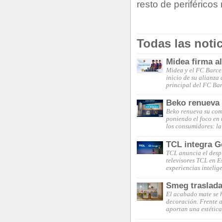
resto de periféricos
Todas las noti
Midea firma a
Midea y el FC Barce
inicio de su alianza
principal del FC Ba
Beko renueva s
Beko renueva su comp
poniendo el foco en 
los consumidores: la
TCL integra G
TCL anuncia el desp
televisores TCL en 
experiencias intelig
Smeg traslada
El acabado mate se 
decoración. Frente a 
aportan una estética