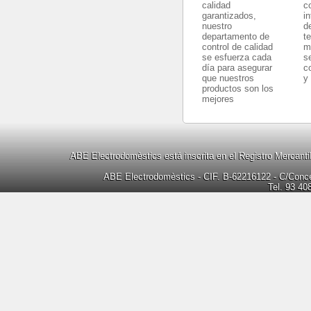
calidad
c
garantizados,
i
nuestro
d
departamento de
t
control de calidad
m
se esfuerza cada
s
día para asegurar
c
que nuestros
y
productos son los
mejores
ABE Electrodomèstics está inscrita en el Registro Mercanti
ABE Electrodomèstics - CIF. B-62216122 - C/Concep
Tel. 93 40