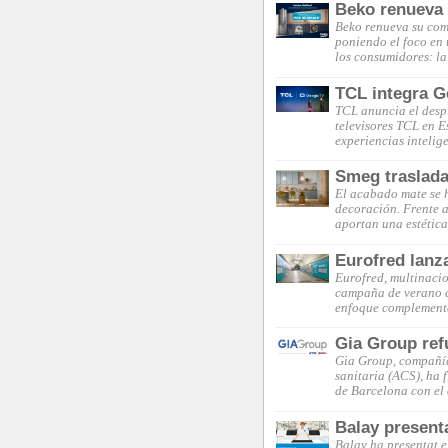
Beko renueva s
Beko renueva su comp
poniendo el foco en 
los consumidores: la
TCL integra G
TCL anuncia el desp
televisores TCL en 
experiencias intelig
Smeg traslada
El acabado mate se 
decoración. Frente a 
aportan una estética
Eurofred lanz
Eurofred, multinacio
campaña de verano c
enfoque complementa
Gia Group ref
Gia Group, compañía 
sanitaria (ACS), ha 
de Barcelona con el
Balay present
Balay ha presentat e