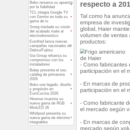
respecto a 201
Beko renueva su apuesta
por la fiabilidad
TCL integra Google TV
Tal como ha anunci
con Gemini en toda su
gama de tv
empresa de investi
Smeg traslada su visión
global, Haier manti
del acabado mate al
volumen de ventas a
electrodomestico
productos:
Eurofred lanza nuevas
campañas nacionales de
Daitsu/Fujitsu
Gia Group refuerza su
compromiso con los
- Como fabricantes 
instaladores
participación en el
Balay presenta el seu
catàleg de primavera
2026
- En marcas de prod
Beko une legado, diseño
y propósito en
participación en el
EuroCucina 2026
Hisense muestra su
- Como fabricante d
nueva gama de RGB
MiniLED 26
el mercado según v
Whirlpool presenta su
nueva gama de electros
- En marcas de cong
integrables
mercado según volu