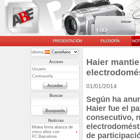
PRESENTACIÓN
FILOSOFÍA
NOT
Idioma:
Haier mantie
Acceso
electrodomé
01/01/2014
Acceder
Buscar
Según ha anun
Haier fue el p
Busqueda
consecutivo, 
Noticias
electrodomést
Midea firma alianza de
cinco años con
de participac
FC.Barcelona