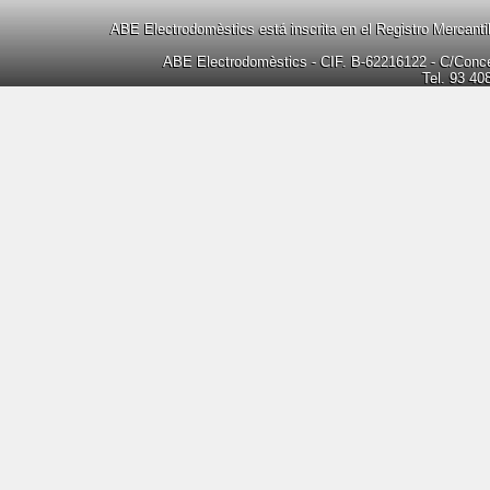
ABE Electrodomèstics está inscrita en el Registro Mercanti
ABE Electrodomèstics - CIF. B-62216122 - C/Concep
Tel. 93 40