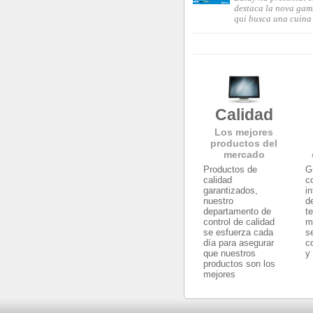
destaca la nova gam
qui busca una cuina 
Calidad
Los mejores
productos del
mercado
Productos de
G
calidad
c
garantizados,
i
nuestro
d
departamento de
t
control de calidad
m
se esfuerza cada
s
día para asegurar
c
que nuestros
y
productos son los
mejores